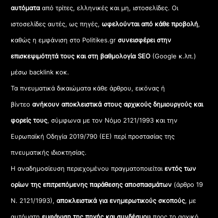
αυτόματα
από τρίτες, ελληνικές και μη, ιστοσελίδες. Οι
ιστοσελίδες αυτές, ως πηγές,
ωφελούνται από κάθε προβολή
,
καθώς η εμφάνιση στο Politikes.gr
συνεισφέρει στην
επισκεψιμότητά τους και στη βαθμολογία SEO
(Google κ.λπ.)
μέσω backlink κοκ.
Τα πνευματικά δικαιώματα κάθε άρθρου, εικόνας ή
βίντεο
ανήκουν αποκλειστικά στους αρχικούς δημιουργούς και
φορείς τους
, σύμφωνα με τον Νόμο 2121/1993 και την
Ευρωπαϊκή Οδηγία 2019/790 (ΕΕ) περί προστασίας της
πνευματικής ιδιοκτησίας.
Η αναδημοσίευση περιεχομένου πραγματοποιείται
εντός των
ορίων της επιτρεπόμενης παράθεσης αποσπασμάτων
(άρθρο 19
Ν. 2121/1993),
αποκλειστικά για ενημερωτικούς σκοπούς
, με
αυτόματη
εμφάνιση της πηγής και συνδέσμου
προς το αρχικό