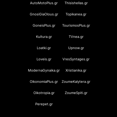
AutoMotoPlus.gr
Thisishellas.gr
GnosiGiaOlous.gr
Topikanea.gr
GoneisPlus.gr
TourismosPlus.gr
Kultura.gr
TVnea.gr
Loatki.gr
Upnow.gr
Loveis.gr
VresSyntages.gr
ModernaGynaika.gr
Xristianika.gr
OikonomiaPlus.gr
ZoumeKalytera.gr
Oikotropia.gr
ZoumeSpiti.gr
Perepet.gr