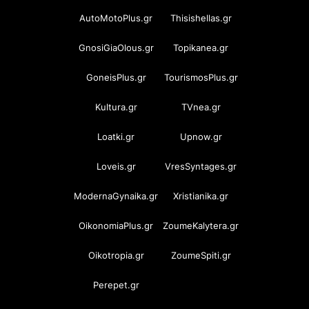
AutoMotoPlus.gr
Thisishellas.gr
GnosiGiaOlous.gr
Topikanea.gr
GoneisPlus.gr
TourismosPlus.gr
Kultura.gr
TVnea.gr
Loatki.gr
Upnow.gr
Loveis.gr
VresSyntages.gr
ModernaGynaika.gr
Xristianika.gr
OikonomiaPlus.gr
ZoumeKalytera.gr
Oikotropia.gr
ZoumeSpiti.gr
Perepet.gr