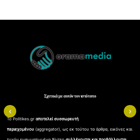
Back
To
Top
Σχετικά με αυτόν τον ιστότοπο
‹
›
Το Politikes.gr
αποτελεί συσσωρευτή
περιεχομένου
(aggregator), ως εκ τούτου τα άρθρα, εικόνες και
τυχόν ενσωματωμένα βίντεο
συλλέγονται και προβάλλονται