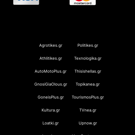
OramaMedia Network
Agrotikes.gr
Politikes.gr
Athlitikes.gr
Texnologika.gr
AutoMotoPlus.gr
Thisishellas.gr
GnosiGiaOlous.gr
Topikanea.gr
GoneisPlus.gr
TourismosPlus.gr
Kultura.gr
TVnea.gr
Loatki.gr
Upnow.gr