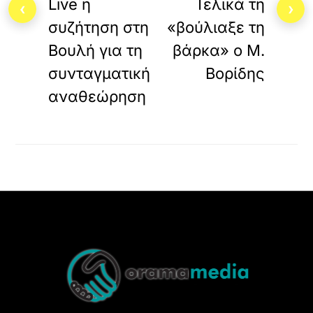
Live η
Τελικά τη
‹
›
συζήτηση στη
«βούλιαξε τη
Βουλή για τη
βάρκα» ο Μ.
συνταγματική
Βορίδης
αναθεώρηση
Back
To
Top