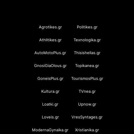
OramaMedia Network
Agrotikes.gr
Politikes.gr
Athlitikes.gr
Texnologika.gr
AutoMotoPlus.gr
Thisishellas.gr
GnosiGiaOlous.gr
Topikanea.gr
GoneisPlus.gr
TourismosPlus.gr
Kultura.gr
TVnea.gr
Loatki.gr
Upnow.gr
Loveis.gr
VresSyntages.gr
ModernaGynaika.gr
Xristianika.gr