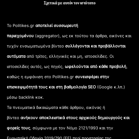
Σχετικά με αυτόν τον ιστότοπο
Το Politikes.gr
αποτελεί συσσωρευτή
περιεχομένου
(aggregator), ως εκ τούτου τα άρθρα, εικόνες και
τυχόν ενσωματωμένα βίντεο
συλλέγονται και προβάλλονται
αυτόματα
από τρίτες, ελληνικές και μη, ιστοσελίδες. Οι
ιστοσελίδες αυτές, ως πηγές,
ωφελούνται από κάθε προβολή
,
καθώς η εμφάνιση στο Politikes.gr
συνεισφέρει στην
επισκεψιμότητά τους και στη βαθμολογία SEO
(Google κ.λπ.)
μέσω backlink κοκ.
Τα πνευματικά δικαιώματα κάθε άρθρου, εικόνας ή
βίντεο
ανήκουν αποκλειστικά στους αρχικούς δημιουργούς και
φορείς τους
, σύμφωνα με τον Νόμο 2121/1993 και την
Ευρωπαϊκή Οδηγία 2019/790 (ΕΕ) περί προστασίας της