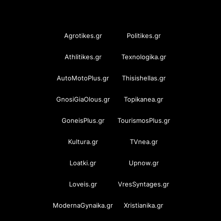
OramaMedia Network
Agrotikes.gr
Politikes.gr
Athlitikes.gr
Texnologika.gr
AutoMotoPlus.gr
Thisishellas.gr
GnosiGiaOlous.gr
Topikanea.gr
GoneisPlus.gr
TourismosPlus.gr
Kultura.gr
TVnea.gr
Loatki.gr
Upnow.gr
Loveis.gr
VresSyntages.gr
ModernaGynaika.gr
Xristianika.gr