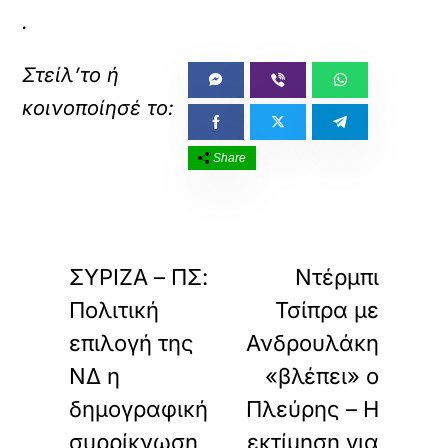
.
Share
«
»
ΠΡΟΗΓΟΥΜΕΝΟ
ΕΠΟΜΕΝΟ
ΣΥΡΙΖΑ – ΠΣ:
Ντέρμπι
Πολιτική
Τσίπρα με
επιλογή της
Ανδρουλάκη
ΝΔ η
«βλέπει» ο
δημογραφική
Πλεύρης – Η
συρρίκνωση
εκτίμηση για