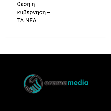
θέση η
κυβέρνηση –
ΤΑ ΝΕΑ
Back
To
Top