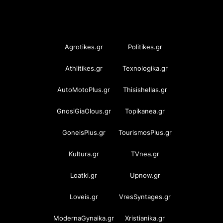
OramaMedia Network
Agrotikes.gr
Politikes.gr
Athlitikes.gr
Texnologika.gr
AutoMotoPlus.gr
Thisishellas.gr
GnosiGiaOlous.gr
Topikanea.gr
GoneisPlus.gr
TourismosPlus.gr
Kultura.gr
TVnea.gr
Loatki.gr
Upnow.gr
Loveis.gr
VresSyntages.gr
ModernaGynaika.gr
Xristianika.gr