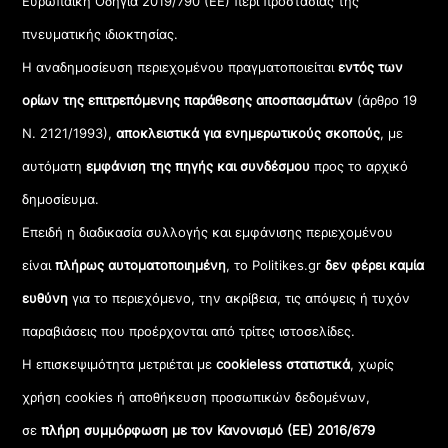
Ευρωπαϊκή Οδηγία 2019/790 (ΕΕ) περί προστασίας της
πνευματικής ιδιοκτησίας.
Η αναδημοσίευση περιεχομένου πραγματοποιείται
εντός των
ορίων της επιτρεπόμενης παράθεσης αποσπασμάτων
(άρθρο 19
Ν. 2121/1993),
αποκλειστικά για ενημερωτικούς σκοπούς
, με
αυτόματη
εμφάνιση της πηγής και συνδέσμου
προς το αρχικό
δημοσίευμα.
Επειδή η διαδικασία συλλογής και εμφάνισης περιεχομένου
είναι
πλήρως αυτοματοποιημένη
, το Politikes.gr
δεν φέρει καμία
ευθύνη
για το περιεχόμενο, την ακρίβεια, τις απόψεις ή τυχόν
παραβιάσεις που προέρχονται από τρίτες ιστοσελίδες.
Η επισκεψιμότητα μετριέται με
cookieless στατιστικά
, χωρίς
χρήση cookies ή αποθήκευση προσωπικών δεδομένων,
σε
πλήρη συμμόρφωση με τον Κανονισμό (ΕΕ) 2016/679