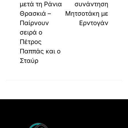
μετά τη Ράνια
συνάντηση
Θρασκιά –
Μητσοτάκη με
Παίρνουν
Ερντογάν
σειρά ο
Πέτρος
Παππάς και ο
Σταύρ
Back
To