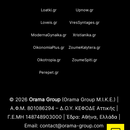
Loatki.gr
Upnow.gr
Loveis.gr
VresSyntages.gr
ModernaGynaika.gr
Xristianika.gr
OikonomiaPlus.gr
ZoumeKalytera.gr
Oikotropia.gr
ZoumeSpiti.gr
Perepet.gr
© 2026
Orama Group
(Orama Group Μ.Ι.Κ.Ε.) |
Α.Φ.Μ. 801086294 – Δ.Ο.Υ. ΚΕΦΟΔΕ Αττικής |
Γ.Ε.ΜΗ 148748903000 | Έδρα: Αθήνα, Ελλάδα |
Email: contact@orama-group.com