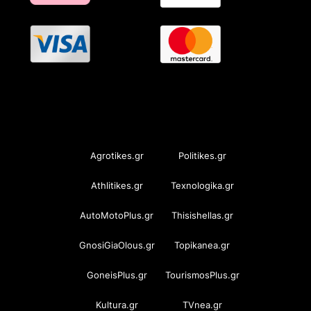
OramaMedia Network
Agrotikes.gr
Politikes.gr
Athlitikes.gr
Texnologika.gr
AutoMotoPlus.gr
Thisishellas.gr
GnosiGiaOlous.gr
Topikanea.gr
GoneisPlus.gr
TourismosPlus.gr
Kultura.gr
TVnea.gr