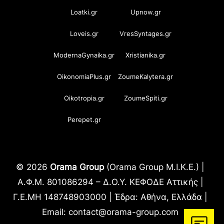
Loatki.gr
Upnow.gr
Loveis.gr
VresSyntages.gr
ModernaGynaika.gr
Xristianika.gr
OikonomiaPlus.gr
ZoumeKalytera.gr
Oikotropia.gr
ZoumeSpiti.gr
Perepet.gr
© 2026
Orama Group
(Orama Group Μ.Ι.Κ.Ε.) |
Α.Φ.Μ. 801086294 – Δ.Ο.Υ. ΚΕΦΟΔΕ Αττικής |
Γ.Ε.ΜΗ 148748903000 | Έδρα: Αθήνα, Ελλάδα |
Email: contact@orama-group.com