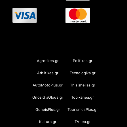
OramaMedia Network
Agrotikes.gr
Politikes.gr
Athlitikes.gr
Texnologika.gr
AutoMotoPlus.gr
Thisishellas.gr
GnosiGiaOlous.gr
Topikanea.gr
GoneisPlus.gr
TourismosPlus.gr
Kultura.gr
TVnea.gr