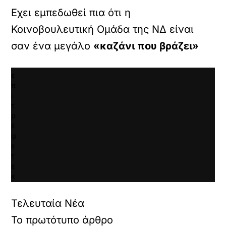
ι
Εχει εμπεδωθεί πια ότι η
κ
γ
Κοινοβουλευτική Ομάδα της ΝΔ είναι
ι
σαν ένα μεγάλο
«καζάνι που βράζει»
α
ν
α
ε
π
ι
τ
ρ
έ
ψ
ε
τ
ε
κ
α
ι
Τελευταία Νέα
ν
α
Το πρωτότυπο άρθρο