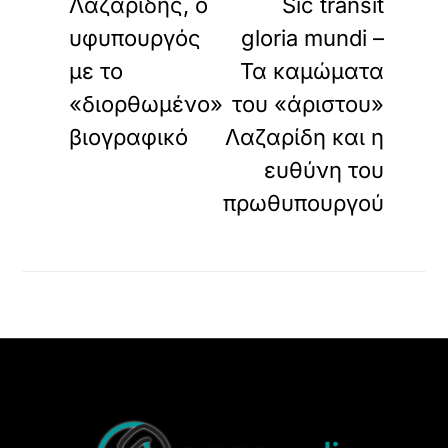
Λαζαρίδης, ο
Sic transit
μ
έ
υφυπουργός
gloria mundi –
ν
με το
Τα καμώματα
ο
π
«διορθωμένο»
του «άριστου»
ε
βιογραφικό
Λαζαρίδη και η
ρ
ι
ευθύνη του
ε
χ
πρωθυπουργού
ό
μ
ε
ν
ο
.
Back
To