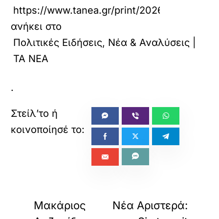
φ
https://www.tanea.gr/print/2026/04/10/polit
ο
ρ
ανήκει στο
τ
ώ
Πολιτικές Ειδήσεις, Νέα & Αναλύσεις |
σ
ΤΑ ΝΕΑ
ε
τ
ε
.
α
υ
τ
ό
τ
ο
ε
ν
σ
ω
«
»
μ
ΠΡΟΗΓΟΥΜΕΝΟ
ΕΠΟΜΕΝΟ
α
Μακάριος
Νέα Αριστερά:
τ
ω