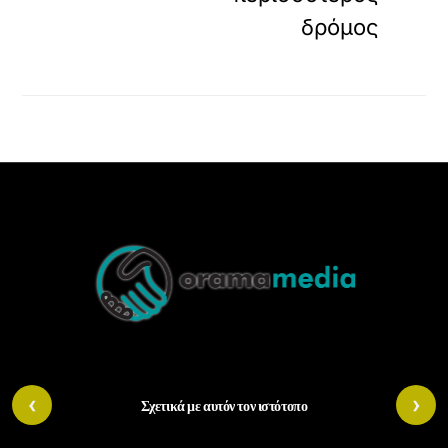
δρόμος
Back
To
Top
‹
›
Σχετικά με αυτόν τον ιστότοπο