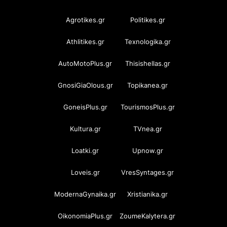
Agrotikes.gr
Politikes.gr
Athlitikes.gr
Texnologika.gr
AutoMotoPlus.gr
Thisishellas.gr
GnosiGiaOlous.gr
Topikanea.gr
GoneisPlus.gr
TourismosPlus.gr
Kultura.gr
TVnea.gr
Loatki.gr
Upnow.gr
Loveis.gr
VresSyntages.gr
ModernaGynaika.gr
Xristianika.gr
OikonomiaPlus.gr
ZoumeKalytera.gr