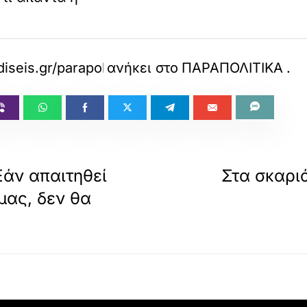
diseis.gr/parapolitika/799776/sta-skaria-rantevo
ανήκει στο
ΠΑΡΑΠΟΛΙΤΙΚΑ
.
Εάν απαιτηθεί
Στα σκαρι
μας, δεν θα
ε