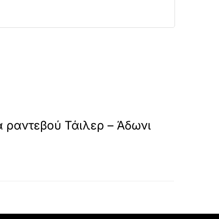
y-tailer-adoni/
»
ΕΠΟΜΕΝΟ
ά ραντεβού Τάιλερ – Άδωνι