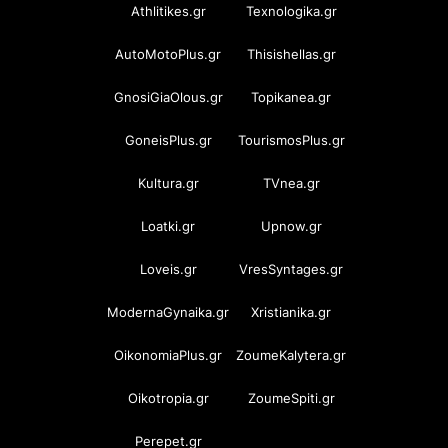
Athlitikes.gr
Texnologika.gr
AutoMotoPlus.gr
Thisishellas.gr
GnosiGiaOlous.gr
Topikanea.gr
GoneisPlus.gr
TourismosPlus.gr
Kultura.gr
TVnea.gr
Loatki.gr
Upnow.gr
Loveis.gr
VresSyntages.gr
ModernaGynaika.gr
Xristianika.gr
OikonomiaPlus.gr
ZoumeKalytera.gr
Oikotropia.gr
ZoumeSpiti.gr
Perepet.gr