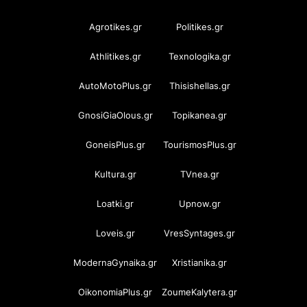
Agrotikes.gr
Politikes.gr
Athlitikes.gr
Texnologika.gr
AutoMotoPlus.gr
Thisishellas.gr
GnosiGiaOlous.gr
Topikanea.gr
GoneisPlus.gr
TourismosPlus.gr
Kultura.gr
TVnea.gr
Loatki.gr
Upnow.gr
Loveis.gr
VresSyntages.gr
ModernaGynaika.gr
Xristianika.gr
OikonomiaPlus.gr
ZoumeKalytera.gr