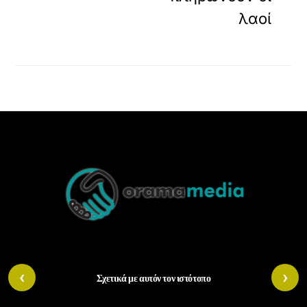
λαοί
Back
To
Top
‹
›
Σχετικά με αυτόν τον ιστότοπο