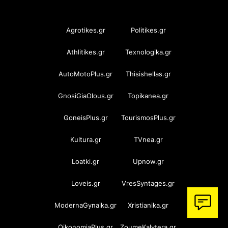
OramaMedia Network
Agrotikes.gr
Politikes.gr
Athlitikes.gr
Texnologika.gr
AutoMotoPlus.gr
Thisishellas.gr
GnosiGiaOlous.gr
Topikanea.gr
GoneisPlus.gr
TourismosPlus.gr
Kultura.gr
TVnea.gr
Loatki.gr
Upnow.gr
Loveis.gr
VresSyntages.gr
ModernaGynaika.gr
Xristianika.gr
OikonomiaPlus.gr
ZoumeKalytera.gr