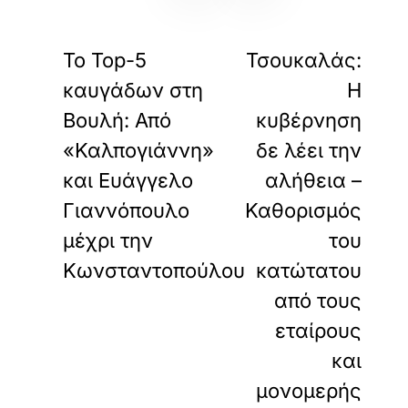
«
»
ΠΡΟΗΓΟΥΜΕΝΟ
ΕΠΟΜΕΝΟ
Το Top-5
Τσουκαλάς:
καυγάδων στη
Η
Βουλή: Από
κυβέρνηση
«Καλπογιάννη»
δε λέει την
και Ευάγγελο
αλήθεια –
Γιαννόπουλο
Καθορισμός
μέχρι την
του
Κωνσταντοπούλου
κατώτατου
από τους
εταίρους
και
μονομερής