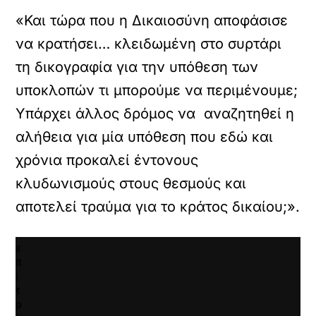
ατωμένου
«Και τώρα που η Δικαιοσύνη αποφάσισε
εχομένου
να κρατήσει… κλειδωμένη στο συρτάρι
Κ
ά
τη δικογραφία για την υπόθεση των
ν
υποκλοπών τι μπορούμε να περιμένουμε;
τ
ε
Υπάρχει άλλος δρόμος να αναζητηθεί η
κ
αλήθεια για μία υπόθεση που εδώ και
λ
ι
χρόνια προκαλεί έντονους
κ
γ
κλυδωνισμούς στους θεσμούς και
ι
αποτελεί τραύμα για το κράτος δικαίου;».
α
ν
α
ε
π
ι
τ
ρ