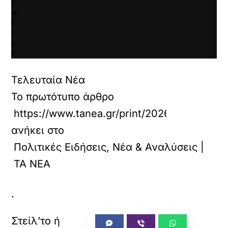
έ
ψ
ε
τ
ε
κ
α
ι
Τελευταία Νέα
ν
α
Το πρωτότυπο άρθρο
φ
https://www.tanea.gr/print/2026/04/29/poli
ο
ρ
ανήκει στο
τ
ώ
Πολιτικές Ειδήσεις, Νέα & Αναλύσεις |
σ
ΤΑ ΝΕΑ
ε
τ
ε
.
α
υ
τ
ό