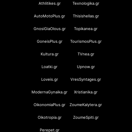
Athlitikes.gr
Texnologika.gr
AutoMotoPlus.gr
Thisishellas.gr
GnosiGiaOlous.gr
Topikanea.gr
GoneisPlus.gr
TourismosPlus.gr
Kultura.gr
TVnea.gr
Loatki.gr
Upnow.gr
Loveis.gr
VresSyntages.gr
ModernaGynaika.gr
Xristianika.gr
OikonomiaPlus.gr
ZoumeKalytera.gr
Oikotropia.gr
ZoumeSpiti.gr
Perepet.gr