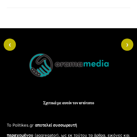
ε
ν
ο
.
‹
›
Back
To
Top
Σχετικά με αυτόν τον ιστότοπο
Το Politikes.gr
αποτελεί συσσωρευτή
περιεχομένου
(aggregator), ως εκ τούτου τα άρθρα, εικόνες και