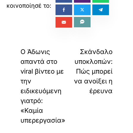
τ
ο
ε
ν
σ
ω
«
»
μ
ΠΡΟΗΓΟΥΜΕΝΟ
ΕΠΟΜΕΝΟ
α
O Άδωνις
Σκάνδαλο
τ
ω
απαντά στο
υποκλοπών:
μ
έ
viral βίντεο με
Πώς μπορεί
ν
την
να ανοίξει η
ο
π
ειδικευόμενη
έρευνα
ε
γιατρό:
ρ
ι
«Καμία
ε
χ
υπερεργασία»
ό
μ