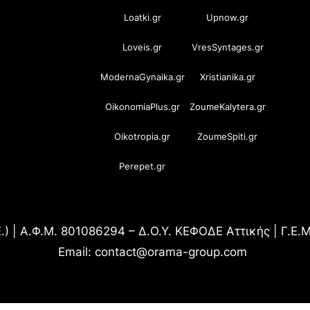
Loatki.gr
Upnow.gr
Loveis.gr
VresSyntages.gr
ModernaGynaika.gr
Xristianika.gr
OikonomiaPlus.gr
ZoumeKalytera.gr
Oikotropia.gr
ZoumeSpiti.gr
Perepet.gr
.) | Α.Φ.Μ. 801086294 – Δ.Ο.Υ. ΚΕΦΟΔΕ Αττικής | Γ.Ε
Email: contact@orama-group.com