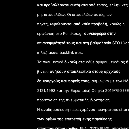
και προβάλλονται αυτόματα
από τρίτες, ελληνικές
μη, ιστοσελίδες. Οι ιστοσελίδες αυτές, ως
πηγές,
ωφελούνται από κάθε προβολή
, καθώς η
εμφάνιση στο Politikes.gr
συνεισφέρει στην
επισκεψιμότητά τους και στη βαθμολογία SEO
(Goo
κ.λπ.) μέσω backlink κοκ.
Τα πνευματικά δικαιώματα κάθε άρθρου, εικόνας ή
βίντεο
ανήκουν αποκλειστικά στους αρχικούς
δημιουργούς και φορείς τους
, σύμφωνα με τον Νό
2121/1993 και την Ευρωπαϊκή Οδηγία 2019/790 (ΕΕ
προστασίας της πνευματικής ιδιοκτησίας.
Η αναδημοσίευση περιεχομένου πραγματοποιείται
των ορίων της επιτρεπόμενης παράθεσης
αποσπασμάτων
(άρθρο 19 Ν. 2121/1993),
αποκλεισ