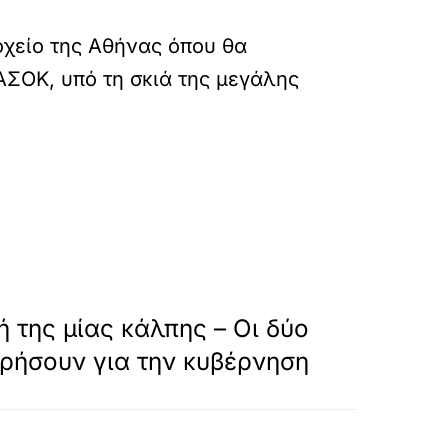
οχείο της Αθήνας όπου θα
ΑΣΟΚ, υπό τη σκιά της μεγάλης
meleia-tis-koes-tou-pasok-en-meso-prasinis-t
»
ΕΠΟΜΕΝΟ
ή της μίας κάλπης – Οι δύο
τρήσουν για την κυβέρνηση