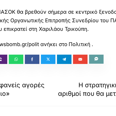
ΠΑΣΟΚ θα βρεθούν σήμερα σε κεντρικό ξενοδ
ικής Οργανωτικής Επιτροπής Συνεδρίου του Π
 επικρατεί στη Χαριλάου Τρικούπη.
wsbomb.gr/politikh/story/1715542/simera-i-olo
ανήκει στο
Πολιτική
.
αφανείς αγορές
Η στρατηγικ
ιο»
αριθμοί που θα με