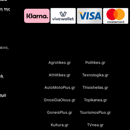
η της
OramaMedia Network
μενο,
Agrotikes.gr
Politikes.gr
Athlitikes.gr
Texnologika.gr
κά
,
AutoMotoPlus.gr
Thisishellas.gr
σμό
GnosiGiaOlous.gr
Topikanea.gr
GoneisPlus.gr
TourismosPlus.gr
Kultura.gr
TVnea.gr