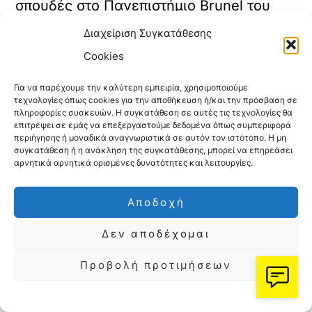
σπουδές στο Πανεπιστήμιο Brunel του
Λονδίνου.
Διαχείριση Συγκατάθεσης
Cookies
Την περίοδο 1976-1977 ήταν Πρόεδρος
Για να παρέχουμε την καλύτερη εμπειρία, χρησιμοποιούμε
της ΟΝΝΕΔ.
τεχνολογίες όπως cookies για την αποθήκευση ή/και την πρόσβαση σε
πληροφορίες συσκευών. Η συγκατάθεση σε αυτές τις τεχνολογίες θα
επιτρέψει σε εμάς να επεξεργαστούμε δεδομένα όπως συμπεριφορά
περιήγησης ή μοναδικά αναγνωριστικά σε αυτόν τον ιστότοπο. Η μη
Διαβάστε επίσης:
συγκατάθεση ή η ανάκληση της συγκατάθεσης, μπορεί να επηρεάσει
αρνητικά αρνητικά ορισμένες δυνατότητες και λειτουργίες.
ΚΚΕ: Πλήγμα στη λογική
των «ισχυρών συμμαχιών»
Αποδοχή
που διαφημίζει η κυβέρνηση
Δεν αποδέχομαι
το σύμφωνα Τουρκίας,
Πακιστάν και Σ. Αραβίας |
Προβολή προτιμήσεων
in.gr