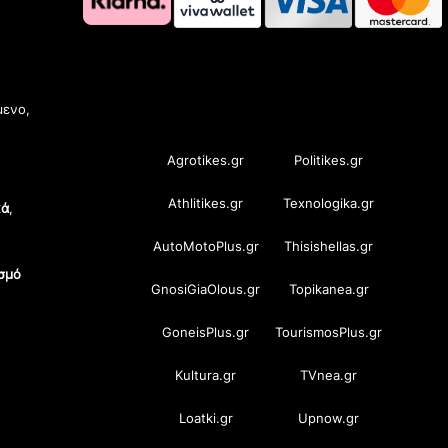
OramaMedia Network
μενο,
Agrotikes.gr
Politikes.gr
Athlitikes.gr
Texnologika.gr
κά
,
AutoMotoPlus.gr
Thisishellas.gr
σμό
GnosiGiaOlous.gr
Topikanea.gr
GoneisPlus.gr
TourismosPlus.gr
Kultura.gr
TVnea.gr
Loatki.gr
Upnow.gr