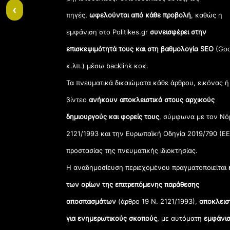
‹
πηγές,
ωφελούνται από κάθε προβολή
, καθώς η
εμφάνιση στο Politikes.gr
συνεισφέρει στην
επισκεψιμότητά τους και στη βαθμολογία SEO
(Goo
κ.λπ.) μέσω backlink κοκ.
Τα πνευματικά δικαιώματα κάθε άρθρου, εικόνας ή
βίντεο
ανήκουν αποκλειστικά στους αρχικούς
δημιουργούς και φορείς τους
, σύμφωνα με τον Νό
2121/1993 και την Ευρωπαϊκή Οδηγία 2019/790 (ΕΕ
προστασίας της πνευματικής ιδιοκτησίας.
Η αναδημοσίευση περιεχομένου πραγματοποιείται
των ορίων της επιτρεπόμενης παράθεσης
αποσπασμάτων
(άρθρο 19 Ν. 2121/1993),
αποκλεισ
για ενημερωτικούς σκοπούς
, με αυτόματη
εμφάνισ