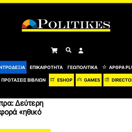
Cart
Αναζήτηση
ΝΤΡΟΔΕΞΙΑ
ΕΠΙΚΑΙΡΟΤΗΤΑ
ΓΕΩΠΟΛΙΤΙΚΑ
ΆΡΘΡΑ PL
ΠΡΟΤΆΣΕΙΣ ΒΙΒΛΊΩΝ
ESHOP
GAMES
DIRECTO
πρα: Δεύτερη
 φορά «ηθικό