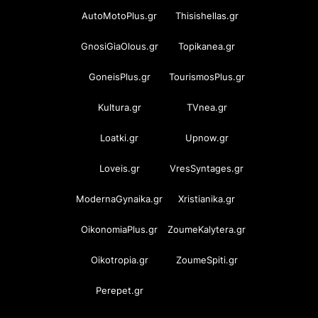
AutoMotoPlus.gr
Thisishellas.gr
GnosiGiaOlous.gr
Topikanea.gr
GoneisPlus.gr
TourismosPlus.gr
Kultura.gr
TVnea.gr
Loatki.gr
Upnow.gr
Loveis.gr
VresSyntages.gr
ModernaGynaika.gr
Xristianika.gr
OikonomiaPlus.gr
ZoumeKalytera.gr
Oikotropia.gr
ZoumeSpiti.gr
Perepet.gr