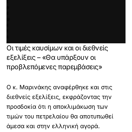
τ
ρ
έ
ψ
ε
τ
ε
κ
Οι τιμές καυσίμων και οι διεθνείς
α
ι
εξελίξεις – «Θα υπάρξουν οι
ν
προβλεπόμενες παρεμβάσεις»
α
φ
ο
ρ
Ο κ. Μαρινάκης αναφέρθηκε και στις
τ
ώ
διεθνείς εξελίξεις, εκφράζοντας την
σ
προσδοκία ότι η αποκλιμάκωση των
ε
τ
τιμών του πετρελαίου θα αποτυπωθεί
ε
α
άμεσα και στην ελληνική αγορά.
υ