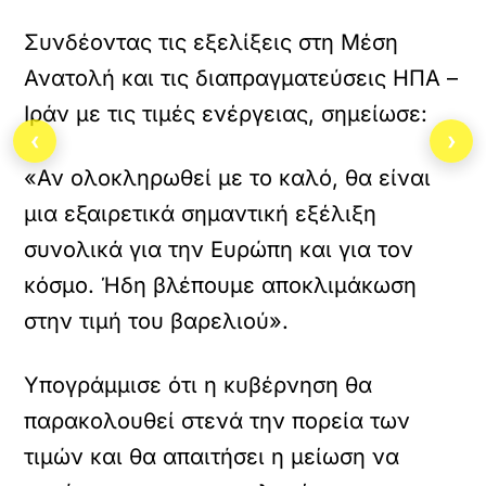
τ
ό
Συνδέοντας τις εξελίξεις στη Μέση
τ
Ανατολή και τις διαπραγματεύσεις ΗΠΑ –
ο
ε
Ιράν με τις τιμές ενέργειας, σημείωσε:
ν
‹
›
σ
ω
«Αν ολοκληρωθεί με το καλό, θα είναι
μ
μια εξαιρετικά σημαντική εξέλιξη
α
τ
συνολικά για την Ευρώπη και για τον
ω
μ
κόσμο. Ήδη βλέπουμε αποκλιμάκωση
έ
στην τιμή του βαρελιού».
ν
ο
π
Υπογράμμισε ότι η κυβέρνηση θα
ε
ρ
παρακολουθεί στενά την πορεία των
ι
ε
τιμών και θα απαιτήσει η μείωση να
χ