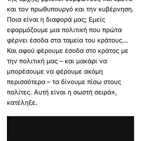
ρτωση
και τον πρωθυπουργό και την κυβέρνηση.
ατωμένου
Ποια είναι η διαφορά μας; Εμείς
εχομένου
εφαρμόζουμε μια πολιτική που πρώτα
Κ
φέρνει έσοδα στα ταμεία του κράτους…
ά
ν
Και αφού φέρουμε έσοδα στο κράτος με
τ
την πολιτική μας – και μακάρι να
ε
κ
μπορέσουμε να φέρουμε ακόμη
λ
ι
περισσότερα – τα δίνουμε πίσω στους
κ
πολίτες. Αυτή είναι η σωστή σειρά»,
γ
ι
κατέληξε.
α
ν
α
ε
π
ι