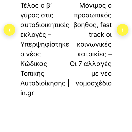
Τέλος ο β’
Μόνιμος ο
ο
.
γύρος στις
προσωπικός
αυτοδιοικητικές
βοηθός, fast
‹
›
εκλογές –
track οι
Υπερψηφίστηκε
κοινωνικές
ο νέος
κατοικίες –
Κώδικας
Οι 7 αλλαγές
Τοπικής
με νέο
Αυτοδιοίκησης |
νομοσχέδιο
in.gr