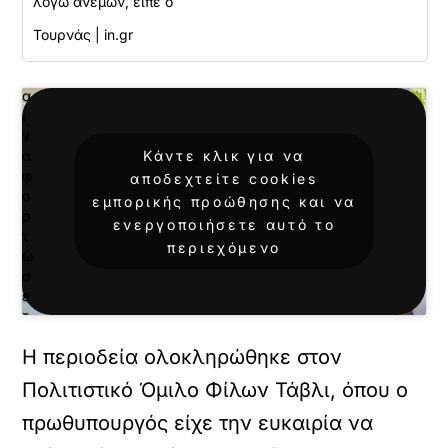
λόγω ανέμων, είπε ο
ε
Τουρνάς | in.gr
τ
ε
κ
α
ι
ν
Κάντε κλικ για να
α
φ
αποδεχτείτε cookies
ο
εμπορικής προώθησης και να
ρ
ενεργοποιήσετε αυτό το
τ
περιεχόμενο
ώ
σ
ε
τ
ε
Η περιοδεία ολοκληρώθηκε στον
α
υ
Πολιτιστικό Όμιλο Φίλων Τάβλι, όπου ο
τ
ό
πρωθυπουργός είχε την ευκαιρία να
τ