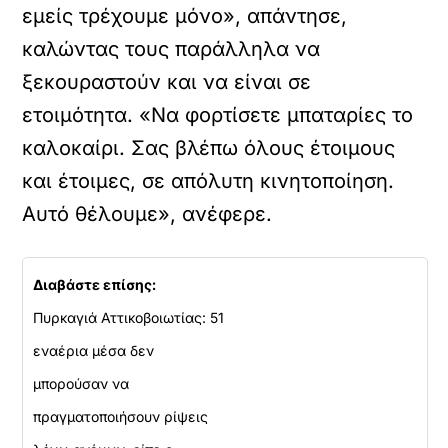
εχομένου
εμείς τρέχουμε μόνο», απάντησε,
Κ
καλώντας τους παράλληλα να
ά
ξεκουραστούν και να είναι σε
ν
τ
ετοιμότητα. «Να φορτίσετε μπαταρίες το
ε
κ
καλοκαίρι. Σας βλέπω όλους έτοιμους
λ
και έτοιμες, σε απόλυτη κινητοποίηση.
ι
κ
Αυτό θέλουμε», ανέφερε.
γ
ι
α
ν
Διαβάστε επίσης:
α
Πυρκαγιά Αττικοβοιωτίας: 51
ε
π
εναέρια μέσα δεν
ι
μπορούσαν να
τ
ρ
πραγματοποιήσουν ρίψεις
έ
ψ