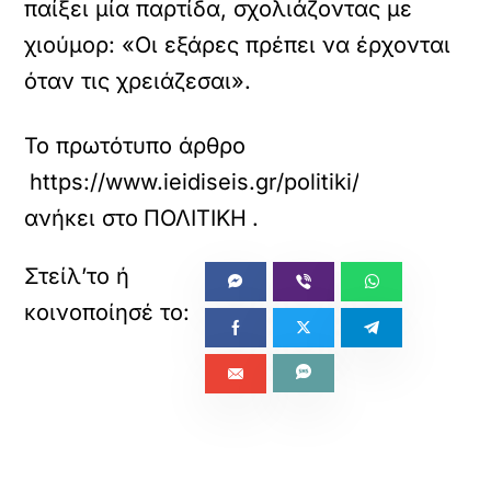
παίξει μία παρτίδα, σχολιάζοντας με
ο
ε
χιούμορ: «Οι εξάρες πρέπει να έρχονται
ν
σ
όταν τις χρειάζεσαι».
ω
μ
α
Το πρωτότυπο άρθρο
τ
https://www.ieidiseis.gr/politiki/806375/o-
ω
μ
ανήκει στο
ΠΟΛΙΤΙΚΗ
.
έ
ν
ο
π
ε
ρ
ι
ε
χ
ό
μ
«
»
ε
ΠΡΟΗΓΟΥΜΕΝΟ
ΕΠΟΜΕΝΟ
ν