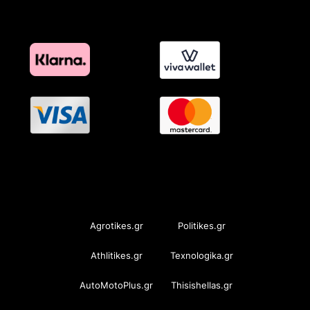
OramaMedia Network
Agrotikes.gr
Politikes.gr
Athlitikes.gr
Texnologika.gr
AutoMotoPlus.gr
Thisishellas.gr