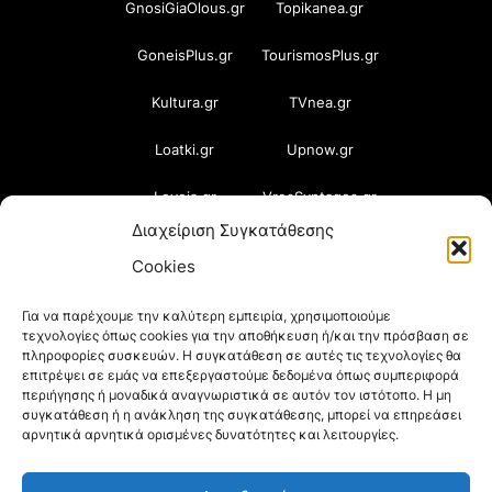
GnosiGiaOlous.gr
Topikanea.gr
GoneisPlus.gr
TourismosPlus.gr
Kultura.gr
TVnea.gr
Loatki.gr
Upnow.gr
Loveis.gr
VresSyntages.gr
Διαχείριση Συγκατάθεσης
ModernaGynaika.gr
Xristianika.gr
Cookies
OikonomiaPlus.gr
ZoumeKalytera.gr
Για να παρέχουμε την καλύτερη εμπειρία, χρησιμοποιούμε
τεχνολογίες όπως cookies για την αποθήκευση ή/και την πρόσβαση σε
Oikotropia.gr
ZoumeSpiti.gr
πληροφορίες συσκευών. Η συγκατάθεση σε αυτές τις τεχνολογίες θα
επιτρέψει σε εμάς να επεξεργαστούμε δεδομένα όπως συμπεριφορά
Perepet.gr
περιήγησης ή μοναδικά αναγνωριστικά σε αυτόν τον ιστότοπο. Η μη
συγκατάθεση ή η ανάκληση της συγκατάθεσης, μπορεί να επηρεάσει
αρνητικά αρνητικά ορισμένες δυνατότητες και λειτουργίες.
© 2026
Orama Group
(Orama Group Μ.Ι.Κ.Ε.) |