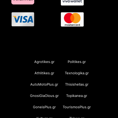
OramaMedia Network
Agrotikes.gr
Politikes.gr
Athlitikes.gr
Texnologika.gr
AutoMotoPlus.gr
Thisishellas.gr
GnosiGiaOlous.gr
Topikanea.gr
GoneisPlus.gr
TourismosPlus.gr