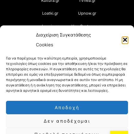
Kultura.gr
TVnea.gr
Loatki.gr
Upnow.gr
Loveis.gr
VresSyntages.gr
Διαχείριση Συγκατάθεσης
ModernaGynaika.gr
Xristianika.gr
Cookies
OikonomiaPlus.gr
ZoumeKalytera.gr
Για να παρέχουμε την καλύτερη εμπειρία, χρησιμοποιούμε
τεχνολογίες όπως cookies για την αποθήκευση ή/και την πρόσβαση σε
Oikotropia.gr
ZoumeSpiti.gr
πληροφορίες συσκευών. Η συγκατάθεση σε αυτές τις τεχνολογίες θα
επιτρέψει σε εμάς να επεξεργαστούμε δεδομένα όπως συμπεριφορά
Perepet.gr
περιήγησης ή μοναδικά αναγνωριστικά σε αυτόν τον ιστότοπο. Η μη
συγκατάθεση ή η ανάκληση της συγκατάθεσης, μπορεί να επηρεάσει
αρνητικά αρνητικά ορισμένες δυνατότητες και λειτουργίες.
© 2026
Orama Group
(Orama Group Μ.Ι.Κ.Ε.) |
Αποδοχή
Α.Φ.Μ. 801086294 – Δ.Ο.Υ. ΚΕΦΟΔΕ Αττικής |
Δεν αποδέχομαι
Γ.Ε.ΜΗ 148748903000 | Έδρα: Αθήνα, Ελλάδα |
Email: contact@orama-group.com