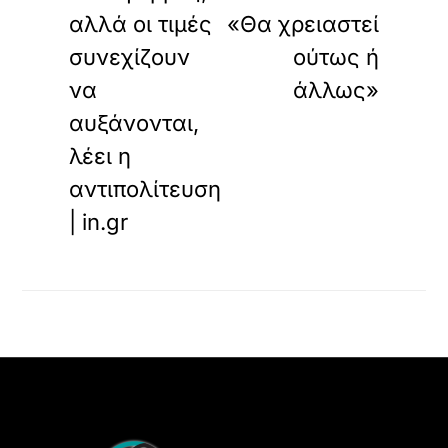
αλλά οι τιμές
«Θα χρειαστεί
συνεχίζουν
ούτως ή
να
άλλως»
αυξάνονται,
λέει η
αντιπολίτευση
| in.gr
Back
To