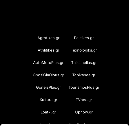
OramaMedia Network
Agrotikes.gr
Politikes.gr
Athlitikes.gr
Texnologika.gr
AutoMotoPlus.gr
Thisishellas.gr
GnosiGiaOlous.gr
Topikanea.gr
GoneisPlus.gr
TourismosPlus.gr
Kultura.gr
TVnea.gr
Loatki.gr
Upnow.gr
Loveis.gr
VresSyntages.gr