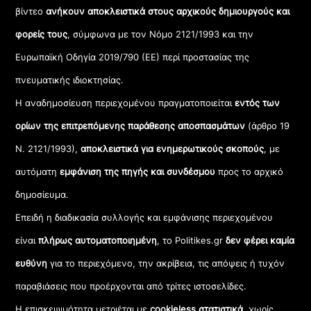
βίντεο
ανήκουν αποκλειστικά στους αρχικούς δημιουργούς και
φορείς τους
, σύμφωνα με τον Νόμο 2121/1993 και την
Ευρωπαϊκή Οδηγία 2019/790 (ΕΕ) περί προστασίας της
πνευματικής ιδιοκτησίας.
Η αναδημοσίευση περιεχομένου πραγματοποιείται
εντός των
ορίων της επιτρεπόμενης παράθεσης αποσπασμάτων
(άρθρο 19
Ν. 2121/1993),
αποκλειστικά για ενημερωτικούς σκοπούς
, με
αυτόματη
εμφάνιση της πηγής και συνδέσμου
προς το αρχικό
δημοσίευμα.
Επειδή η διαδικασία συλλογής και εμφάνισης περιεχομένου
είναι
πλήρως αυτοματοποιημένη
, το Politikes.gr
δεν φέρει καμία
ευθύνη
για το περιεχόμενο, την ακρίβεια, τις απόψεις ή τυχόν
παραβιάσεις που προέρχονται από τρίτες ιστοσελίδες.
Η επισκεψιμότητα μετριέται με
cookieless στατιστικά
, χωρίς