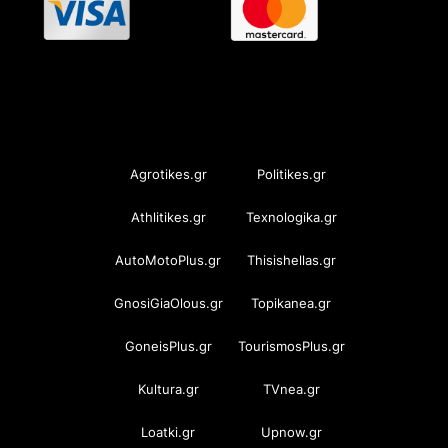
OramaMedia Network
Agrotikes.gr
Politikes.gr
Athlitikes.gr
Texnologika.gr
AutoMotoPlus.gr
Thisishellas.gr
GnosiGiaOlous.gr
Topikanea.gr
GoneisPlus.gr
TourismosPlus.gr
Kultura.gr
TVnea.gr
Loatki.gr
Upnow.gr