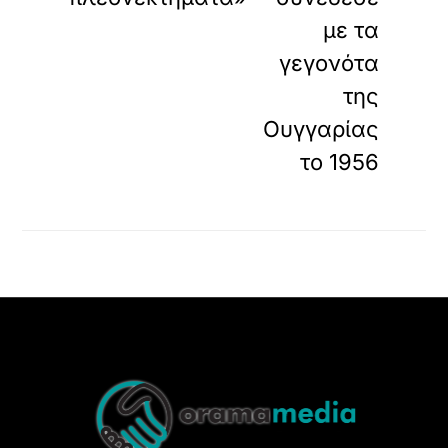
με τα
γεγονότα
της
Ουγγαρίας
το 1956
Back
To
Top