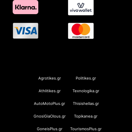
OramaMedia Network
Agrotikes.gr
Politikes.gr
Athlitikes.gr
Texnologika.gr
AutoMotoPlus.gr
Thisishellas.gr
GnosiGiaOlous.gr
Topikanea.gr
GoneisPlus.gr
TourismosPlus.gr