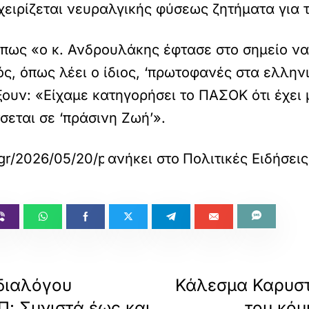
 χειρίζεται νευραλγικής φύσεως ζητήματα για 
πως «ο κ. Ανδρουλάκης έφτασε στο σημείο να 
ός, όπως λέει ο ίδιος, ‘πρωτοφανές στα ελλην
ουν: «Είχαμε κατηγορήσει το ΠΑΣΟΚ ότι έχει 
εται σε ‘πράσινη Ζωή’».
gr/2026/05/20/politics/politiki-grammateia/pa
ανήκει στο
Πολιτικές Ειδήσεις
διαλόγου
Κάλεσμα Καρυστ
Π: Συνιστά έως και
του κόμ