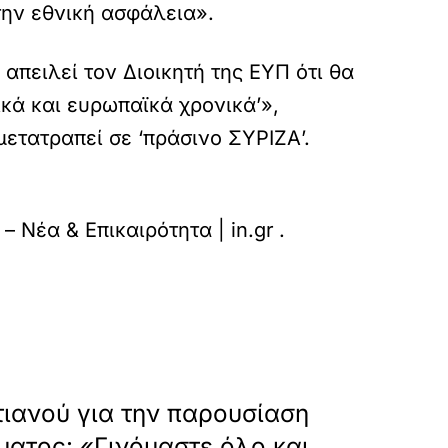
την εθνική ασφάλεια».
απειλεί τον Διοικητή της ΕΥΠ ότι θα
ικά και ευρωπαϊκά χρονικά’»,
μετατραπεί σε ‘πράσινο ΣΥΡΙΖΑ’.
sok-se-paniko-to-maksimou-ektithetai-anepanort
 – Νέα & Επικαιρότητα | in.gr
.
»
ΕΠΟΜΕΝΟ
ιανού για την παρουσίαση
ματος: «Γινόμαστε όλο και