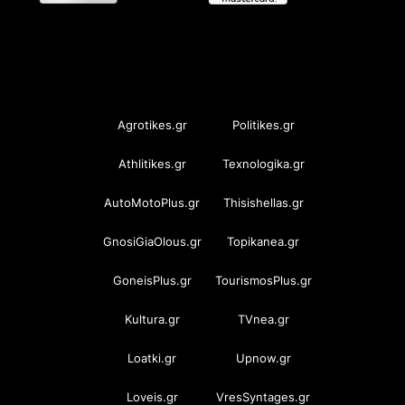
OramaMedia Network
Agrotikes.gr
Politikes.gr
Athlitikes.gr
Texnologika.gr
AutoMotoPlus.gr
Thisishellas.gr
GnosiGiaOlous.gr
Topikanea.gr
GoneisPlus.gr
TourismosPlus.gr
Kultura.gr
TVnea.gr
Loatki.gr
Upnow.gr
Loveis.gr
VresSyntages.gr