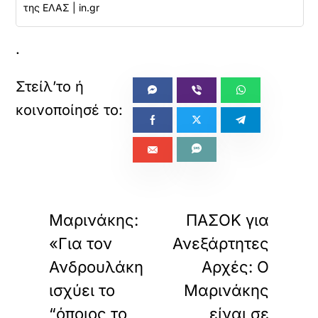
της ΕΛΑΣ | in.gr
.
«
»
ΠΡΟΗΓΟΥΜΕΝΟ
ΕΠΟΜΕΝΟ
Μαρινάκης:
ΠΑΣΟΚ για
«Για τον
Ανεξάρτητες
Ανδρουλάκη
Αρχές: Ο
ισχύει το
Μαρινάκης
“όποιος το
είναι σε