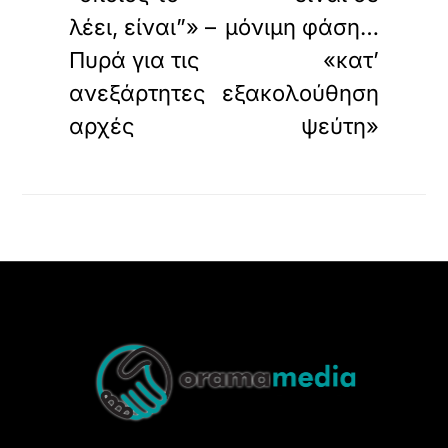
λέει, είναι”» –
μόνιμη φάση…
Πυρά για τις
«κατ’
ανεξάρτητες
εξακολούθηση
αρχές
ψεύτη»
Back
To
Top