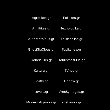
OramaMedia Network
Agrotikes.gr
Politikes.gr
Athlitikes.gr
Texnologika.gr
AutoMotoPlus.gr
Thisishellas.gr
GnosiGiaOlous.gr
Topikanea.gr
GoneisPlus.gr
TourismosPlus.gr
Kultura.gr
TVnea.gr
Loatki.gr
Upnow.gr
Loveis.gr
VresSyntages.gr
ModernaGynaika.gr
Xristianika.gr