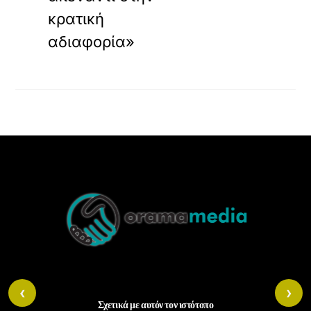
κρατική
αδιαφορία»
Back
To
Top
‹
›
Σχετικά με αυτόν τον ιστότοπο