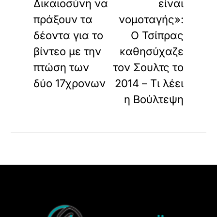
Δικαιοσύνη να
είναι
πράξουν τα
νομοταγής»:
δέοντα για το
Ο Τσίπρας
βίντεο με την
καθησύχαζε
πτώση των
τον Σουλτς το
δύο 17χρονων
2014 – Τι λέει
η Βούλτεψη
Back
To