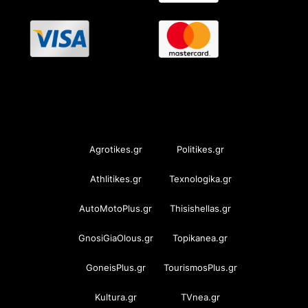
OramaMedia Network
Agrotikes.gr
Politikes.gr
Athlitikes.gr
Texnologika.gr
AutoMotoPlus.gr
Thisishellas.gr
GnosiGiaOlous.gr
Topikanea.gr
GoneisPlus.gr
TourismosPlus.gr
Kultura.gr
TVnea.gr