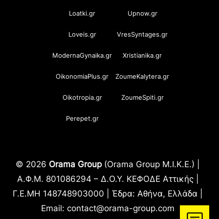
Loatki.gr
Upnow.gr
Loveis.gr
VresSyntages.gr
ModernaGynaika.gr
Xristianika.gr
OikonomiaPlus.gr
ZoumeKalytera.gr
Oikotropia.gr
ZoumeSpiti.gr
Perepet.gr
© 2026
Orama Group
(Orama Group Μ.Ι.Κ.Ε.) |
Α.Φ.Μ. 801086294 – Δ.Ο.Υ. ΚΕΦΟΔΕ Αττικής |
Γ.Ε.ΜΗ 148748903000 | Έδρα: Αθήνα, Ελλάδα |
Email: contact@orama-group.com