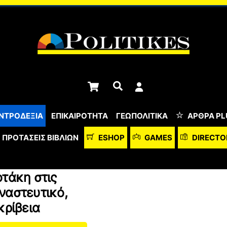
Cart
Αναζήτηση
ΝΤΡΟΔΕΞΙΑ
ΕΠΙΚΑΙΡΟΤΗΤΑ
ΓΕΩΠΟΛΙΤΙΚΑ
ΆΡΘΡΑ PL
ΠΡΟΤΆΣΕΙΣ ΒΙΒΛΊΩΝ
ESHOP
GAMES
DIRECTO
οτάκη στις
ναστευτικό,
κρίβεια