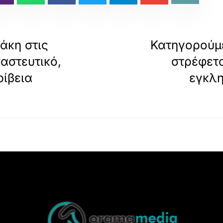
άκη στις
Κατηγορούμε
αστευτικό,
στρέφετα
ρίβεια
εγκλη
Back
To
Top