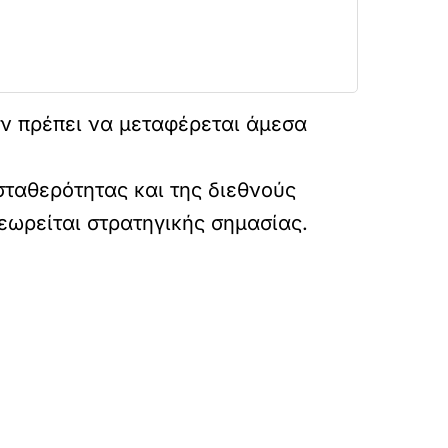
ν πρέπει να μεταφέρεται άμεσα
 σταθερότητας και της διεθνούς
εωρείται στρατηγικής σημασίας.
axes-mitsotaki-stis-vrykselles-amyna-metanast