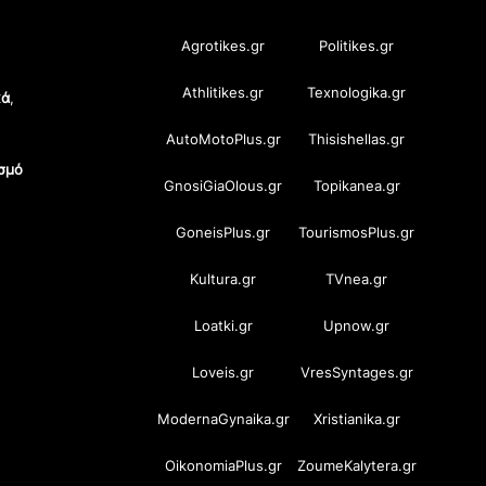
Agrotikes.gr
Politikes.gr
Athlitikes.gr
Texnologika.gr
κά
,
AutoMotoPlus.gr
Thisishellas.gr
σμό
GnosiGiaOlous.gr
Topikanea.gr
GoneisPlus.gr
TourismosPlus.gr
Kultura.gr
TVnea.gr
Loatki.gr
Upnow.gr
Loveis.gr
VresSyntages.gr
ModernaGynaika.gr
Xristianika.gr
OikonomiaPlus.gr
ZoumeKalytera.gr