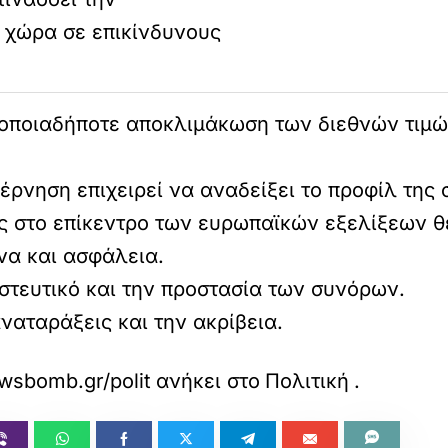
η χώρα σε επικίνδυνους
 οποιαδήποτε αποκλιμάκωση των διεθνών τιμώ
βέρνηση επιχειρεί να αναδείξει το προφίλ της
ας στο επίκεντρο των ευρωπαϊκών εξελίξεων θ
να και ασφάλεια.
στευτικό και την προστασία των συνόρων.
ναταράξεις και την ακρίβεια.
sbomb.gr/politikh/story/1743811/oi-tesseris-m
ανήκει στο
Πολιτική
.