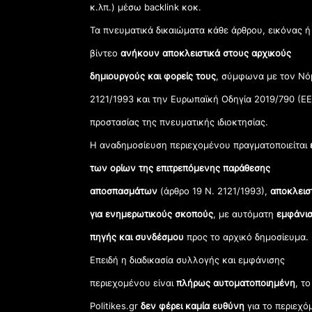
κ.λπ.) μέσω backlink κοκ.
Τα πνευματικά δικαιώματα κάθε άρθρου, εικόνας ή
βίντεο
ανήκουν αποκλειστικά στους αρχικούς
δημιουργούς και φορείς τους
, σύμφωνα με τον Νό
2121/1993 και την Ευρωπαϊκή Οδηγία 2019/790 (ΕΕ
προστασίας της πνευματικής ιδιοκτησίας.
Η αναδημοσίευση περιεχομένου πραγματοποιείται
των ορίων της επιτρεπόμενης παράθεσης
αποσπασμάτων
(άρθρο 19 Ν. 2121/1993),
αποκλεισ
για ενημερωτικούς σκοπούς
, με αυτόματη
εμφάνισ
πηγής και συνδέσμου
προς το αρχικό δημοσίευμα.
Επειδή η διαδικασία συλλογής και εμφάνισης
περιεχομένου είναι
πλήρως αυτοματοποιημένη
, το
Politikes.gr
δεν φέρει καμία ευθύνη
για το περιεχό