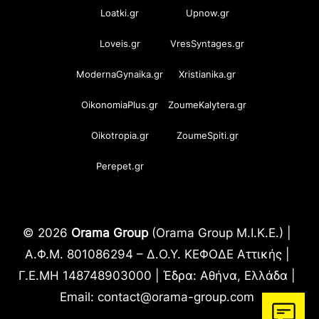
Loatki.gr
Upnow.gr
Loveis.gr
VresSyntages.gr
ModernaGynaika.gr
Xristianika.gr
OikonomiaPlus.gr
ZoumeKalytera.gr
Oikotropia.gr
ZoumeSpiti.gr
Perepet.gr
© 2026
Orama Group
(Orama Group Μ.Ι.Κ.Ε.) |
Α.Φ.Μ. 801086294 – Δ.Ο.Υ. ΚΕΦΟΔΕ Αττικής |
Γ.Ε.ΜΗ 148748903000 | Έδρα: Αθήνα, Ελλάδα |
Email: contact@orama-group.com