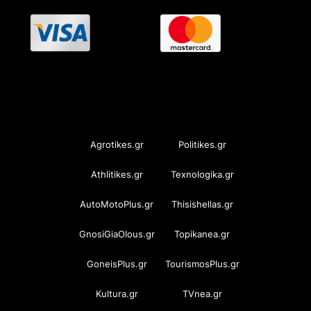
OramaMedia Network
Agrotikes.gr
Politikes.gr
Athlitikes.gr
Texnologika.gr
AutoMotoPlus.gr
Thisishellas.gr
GnosiGiaOlous.gr
Topikanea.gr
GoneisPlus.gr
TourismosPlus.gr
Kultura.gr
TVnea.gr