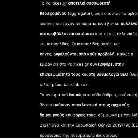
Το Politikes.gr
αποτελεί συσσωρευτή
περιεχομένου
(aggregator), ως εκ τούτου τα άρθρ
εικόνες και τυχόν ενσωματωμένα βίντεο
συλλέγο
και προβάλλονται αυτόματα
από τρίτες, ελληνικές
μη, ιστοσελίδες. Οι ιστοσελίδες αυτές, ως
πηγές,
ωφελούνται από κάθε προβολή
, καθώς η
εμφάνιση στο Politikes.gr
συνεισφέρει στην
επισκεψιμότητά τους και στη βαθμολογία SEO
(Goo
κ.λπ.) μέσω backlink κοκ.
Τα πνευματικά δικαιώματα κάθε άρθρου, εικόνας ή
βίντεο
ανήκουν αποκλειστικά στους αρχικούς
δημιουργούς και φορείς τους
, σύμφωνα με τον Νό
2121/1993 και την Ευρωπαϊκή Οδηγία 2019/790 (ΕΕ
προστασίας της πνευματικής ιδιοκτησίας.