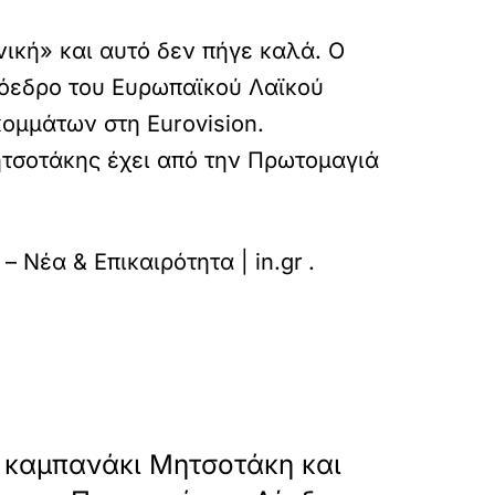
ική» και αυτό δεν πήγε καλά. Ο
ρόεδρο του Ευρωπαϊκού Λαϊκού
ομμάτων στη Eurovision.
τσοτάκης έχει από την Πρωτομαγιά
pe-ferto-to-koino-eipe-asto/
 – Νέα & Επικαιρότητα | in.gr
.
»
ΕΠΟΜΕΝΟ
 καμπανάκι Μητσοτάκη και