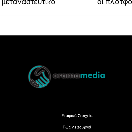
ο μεταναστευτικό
οι πλατφό
Back
To
Top
Εταιρικά Στοιχεία
Πώς Λειτουργεί