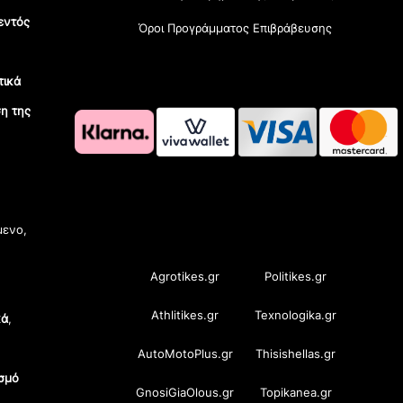
εντός
Όροι Προγράμματος Επιβράβευσης
τικά
η της
OramaMedia Network
μενο,
Agrotikes.gr
Politikes.gr
Athlitikes.gr
Texnologika.gr
κά
,
AutoMotoPlus.gr
Thisishellas.gr
σμό
GnosiGiaOlous.gr
Topikanea.gr