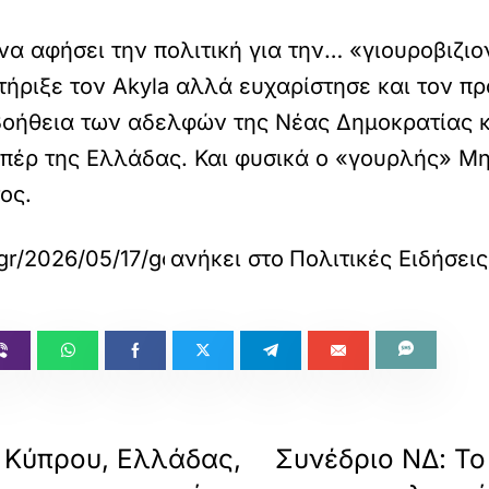
 αφήσει την πολιτική για την… «γιουροβιζιον
ήριξε τον Akyla αλλά ευχαρίστησε και τον π
οήθεια των αδελφών της Νέας Δημοκρατίας κ
πέρ της Ελλάδας. Και φυσικά ο «γουρλής» Μη
ος.
gr/2026/05/17/go-fun/perierga/o-mitsotakis-ei
ανήκει στο
Πολιτικές Ειδήσεις
 Κύπρου, Ελλάδας,
Συνέδριο ΝΔ: Το