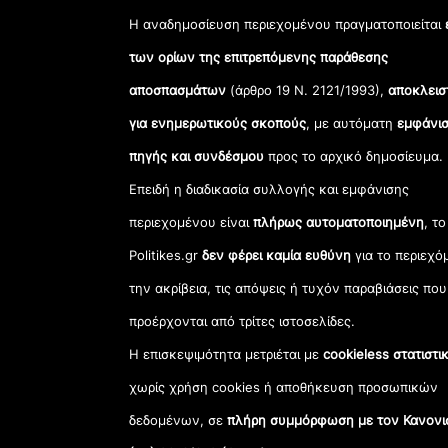
Η αναδημοσίευση περιεχομένου πραγματοποιείται
των ορίων της επιτρεπόμενης παράθεσης
αποσπασμάτων
(άρθρο 19 Ν. 2121/1993),
αποκλεισ
για ενημερωτικούς σκοπούς
, με αυτόματη
εμφάνισ
πηγής και συνδέσμου
προς το αρχικό δημοσίευμα.
Επειδή η διαδικασία συλλογής και εμφάνισης
περιεχομένου είναι
πλήρως αυτοματοποιημένη
, το
Politikes.gr
δεν φέρει καμία ευθύνη
για το περιεχό
την ακρίβεια, τις απόψεις ή τυχόν παραβιάσεις που
προέρχονται από τρίτες ιστοσελίδες.
Η επισκεψιμότητα μετριέται με
cookieless στατιστι
χωρίς χρήση cookies ή αποθήκευση προσωπικών
δεδομένων, σε
πλήρη συμμόρφωση με τον Κανονι