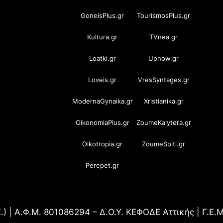
GoneisPlus.gr
TourismosPlus.gr
Kultura.gr
TVnea.gr
Loatki.gr
Upnow.gr
Loveis.gr
VresSyntages.gr
ModernaGynaika.gr
Xristianika.gr
OikonomiaPlus.gr
ZoumeKalytera.gr
Oikotropia.gr
ZoumeSpiti.gr
Perepet.gr
.) | Α.Φ.Μ. 801086294 – Δ.Ο.Υ. ΚΕΦΟΔΕ Αττικής | Γ.Ε