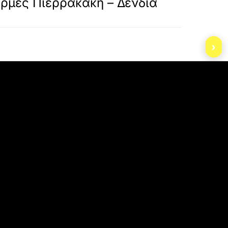
ρμες Πιερρακάκη – Δένδια
›