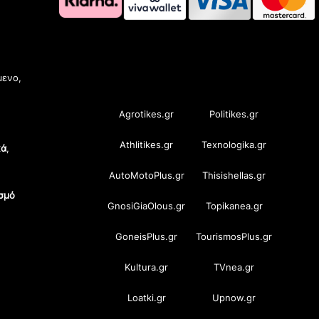
OramaMedia Network
μενο,
Agrotikes.gr
Politikes.gr
Athlitikes.gr
Texnologika.gr
κά
,
AutoMotoPlus.gr
Thisishellas.gr
σμό
GnosiGiaOlous.gr
Topikanea.gr
GoneisPlus.gr
TourismosPlus.gr
Kultura.gr
TVnea.gr
Loatki.gr
Upnow.gr