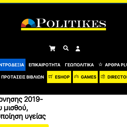
Cart
Αναζήτηση
ΝΤΡΟΔΕΞΙΑ
ΕΠΙΚΑΙΡΟΤΗΤΑ
ΓΕΩΠΟΛΙΤΙΚΑ
ΆΡΘΡΑ PL
ΠΡΟΤΆΣΕΙΣ ΒΙΒΛΊΩΝ
ESHOP
GAMES
DIRECTO
ρνησης 2019-
 μισθού,
ποίηση υγείας