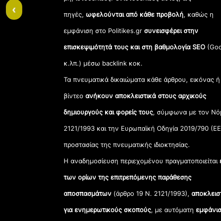
‹
πηγές,
ωφελούνται από κάθε προβολή
, καθώς η
εμφάνιση στο Politikes.gr
συνεισφέρει στην
επισκεψιμότητά τους και στη βαθμολογία SEO
(Goo
κ.λπ.) μέσω backlink κοκ.
Τα πνευματικά δικαιώματα κάθε άρθρου, εικόνας ή
βίντεο
ανήκουν αποκλειστικά στους αρχικούς
δημιουργούς και φορείς τους
, σύμφωνα με τον Νό
2121/1993 και την Ευρωπαϊκή Οδηγία 2019/790 (ΕΕ
προστασίας της πνευματικής ιδιοκτησίας.
Η αναδημοσίευση περιεχομένου πραγματοποιείται
των ορίων της επιτρεπόμενης παράθεσης
αποσπασμάτων
(άρθρο 19 Ν. 2121/1993),
αποκλεισ
για ενημερωτικούς σκοπούς
, με αυτόματη
εμφάνισ