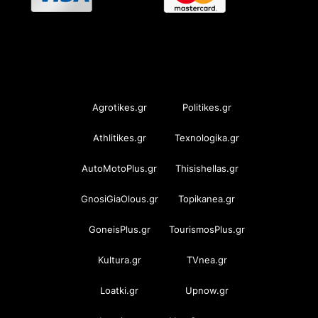
OramaMedia Network
Agrotikes.gr
Politikes.gr
Athlitikes.gr
Texnologika.gr
AutoMotoPlus.gr
Thisishellas.gr
GnosiGiaOlous.gr
Topikanea.gr
GoneisPlus.gr
TourismosPlus.gr
Kultura.gr
TVnea.gr
Loatki.gr
Upnow.gr