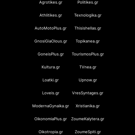
Agrotikes.gr
Politikes.gr
Athlitikes.gr
Texnologika.gr
AutoMotoPlus.gr
Thisishellas.gr
GnosiGiaOlous.gr
Topikanea.gr
GoneisPlus.gr
TourismosPlus.gr
Kultura.gr
TVnea.gr
Loatki.gr
Upnow.gr
Loveis.gr
VresSyntages.gr
ModernaGynaika.gr
Xristianika.gr
OikonomiaPlus.gr
ZoumeKalytera.gr
Oikotropia.gr
ZoumeSpiti.gr