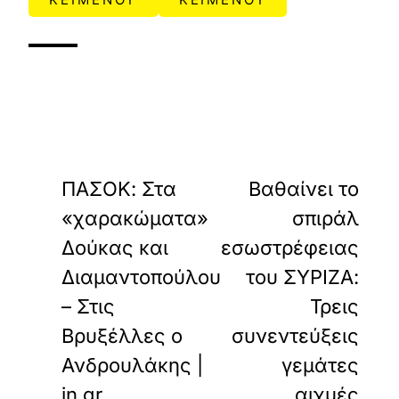
«
»
ΠΡΟΗΓΟΥΜΕΝΟ
ΕΠΟΜΕΝΟ
ΠΑΣΟΚ: Στα
Βαθαίνει το
«χαρακώματα»
σπιράλ
Δούκας και
εσωστρέφειας
Διαμαντοπούλου
του ΣΥΡΙΖΑ:
– Στις
Τρεις
Βρυξέλλες ο
συνεντεύξεις
Ανδρουλάκης |
γεμάτες
in.gr
αιχμές