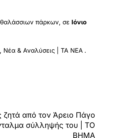
ν θαλάσσιων πάρκων, σε
Ιόνιο
gia-to-parko-sto-aigaio/
ς, Νέα & Αναλύσεις | ΤΑ ΝΕΑ
.
»
ΕΠΟΜΕΝΟ
 ζητά από τον Άρειο Πάγο
νταλμα σύλληψής του | ΤΟ
ΒΗΜΑ