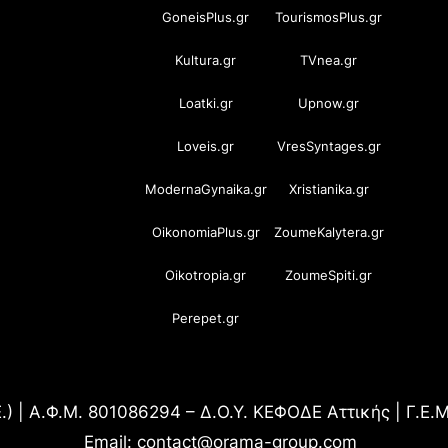
GoneisPlus.gr
TourismosPlus.gr
Kultura.gr
TVnea.gr
Loatki.gr
Upnow.gr
Loveis.gr
VresSyntages.gr
ModernaGynaika.gr
Xristianika.gr
OikonomiaPlus.gr
ZoumeKalytera.gr
Oikotropia.gr
ZoumeSpiti.gr
Perepet.gr
.) | Α.Φ.Μ. 801086294 – Δ.Ο.Υ. ΚΕΦΟΔΕ Αττικής | Γ.Ε
Email: contact@orama-group.com