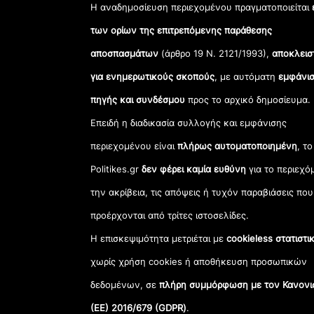
Η αναδημοσίευση περιεχομένου πραγματοποιείται
των ορίων της επιτρεπόμενης παράθεσης
αποσπασμάτων
(άρθρο 19 Ν. 2121/1993),
αποκλεισ
για ενημερωτικούς σκοπούς
, με αυτόματη
εμφάνισ
πηγής και συνδέσμου
προς το αρχικό δημοσίευμα.
Επειδή η διαδικασία συλλογής και εμφάνισης
περιεχομένου είναι
πλήρως αυτοματοποιημένη
, το
Politikes.gr
δεν φέρει καμία ευθύνη
για το περιεχό
την ακρίβεια, τις απόψεις ή τυχόν παραβιάσεις που
προέρχονται από τρίτες ιστοσελίδες.
Η επισκεψιμότητα μετριέται με
cookieless στατιστι
χωρίς χρήση cookies ή αποθήκευση προσωπικών
δεδομένων, σε
πλήρη συμμόρφωση με τον Κανονι
(ΕΕ) 2016/679 (GDPR)
.