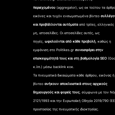
περιεχομένου
(aggregator), ως εκ τούτου τα άρθρ
εικόνες και τυχόν ενσωματωμένα βίντεο
συλλέγο
και προβάλλονται αυτόματα
από τρίτες, ελληνικές
μη, ιστοσελίδες. Οι ιστοσελίδες αυτές, ως
πηγές,
ωφελούνται από κάθε προβολή
, καθώς η
εμφάνιση στο Politikes.gr
συνεισφέρει στην
επισκεψιμότητά τους και στη βαθμολογία SEO
(Goo
κ.λπ.) μέσω backlink κοκ.
Τα πνευματικά δικαιώματα κάθε άρθρου, εικόνας ή
βίντεο
ανήκουν αποκλειστικά στους αρχικούς
δημιουργούς και φορείς τους
, σύμφωνα με τον Νό
2121/1993 και την Ευρωπαϊκή Οδηγία 2019/790 (ΕΕ
προστασίας της πνευματικής ιδιοκτησίας.