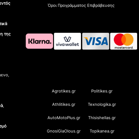
εντός
Όροι Προγράμματος Επιβράβευσης
τικά
η της
OramaMedia Network
μενο,
Agrotikes.gr
Politikes.gr
Athlitikes.gr
Texnologika.gr
κά
,
AutoMotoPlus.gr
Thisishellas.gr
σμό
GnosiGiaOlous.gr
Topikanea.gr