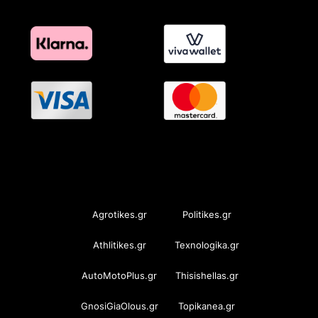
OramaMedia Network
Agrotikes.gr
Politikes.gr
Athlitikes.gr
Texnologika.gr
AutoMotoPlus.gr
Thisishellas.gr
GnosiGiaOlous.gr
Topikanea.gr