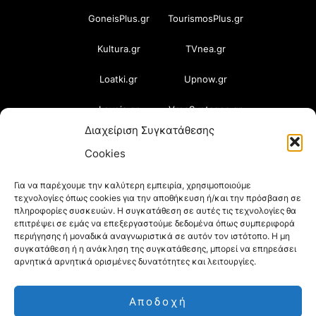
GoneisPlus.gr
TourismosPlus.gr
Kultura.gr
TVnea.gr
Loatki.gr
Upnow.gr
Loveis.gr
VresSyntages.gr
Διαχείριση Συγκατάθεσης
ModernaGynaika.gr
Xristianika.gr
Cookies
OikonomiaPlus.gr
ZoumeKalytera.gr
Για να παρέχουμε την καλύτερη εμπειρία, χρησιμοποιούμε
τεχνολογίες όπως cookies για την αποθήκευση ή/και την πρόσβαση σε
Oikotropia.gr
ZoumeSpiti.gr
πληροφορίες συσκευών. Η συγκατάθεση σε αυτές τις τεχνολογίες θα
επιτρέψει σε εμάς να επεξεργαστούμε δεδομένα όπως συμπεριφορά
Perepet.gr
περιήγησης ή μοναδικά αναγνωριστικά σε αυτόν τον ιστότοπο. Η μη
συγκατάθεση ή η ανάκληση της συγκατάθεσης, μπορεί να επηρεάσει
αρνητικά αρνητικά ορισμένες δυνατότητες και λειτουργίες.
© 2026
Orama Group
(Orama Group Μ.Ι.Κ.Ε.) |
Αποδοχή