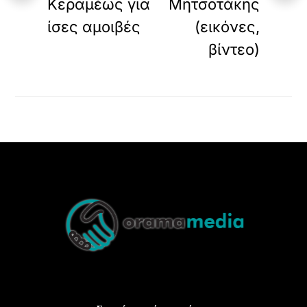
Κεραμέως για
Μητσοτάκης
ίσες αμοιβές
(εικόνες,
βίντεο)
Back
To
Top