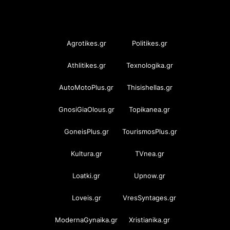
OramaMedia Network
Agrotikes.gr
Politikes.gr
Athlitikes.gr
Texnologika.gr
AutoMotoPlus.gr
Thisishellas.gr
GnosiGiaOlous.gr
Topikanea.gr
GoneisPlus.gr
TourismosPlus.gr
Kultura.gr
TVnea.gr
Loatki.gr
Upnow.gr
Loveis.gr
VresSyntages.gr
ModernaGynaika.gr
Xristianika.gr