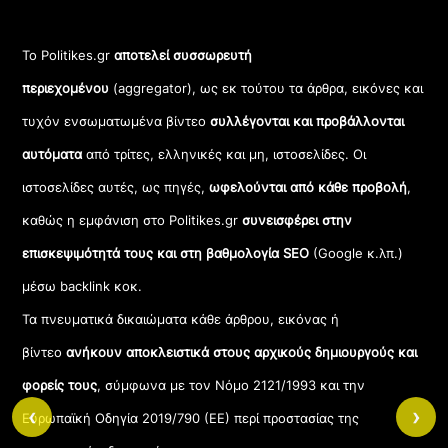
Το Politikes.gr
αποτελεί συσσωρευτή
περιεχομένου
(aggregator), ως εκ τούτου τα άρθρα, εικόνες και
τυχόν ενσωματωμένα βίντεο
συλλέγονται και προβάλλονται
αυτόματα
από τρίτες, ελληνικές και μη, ιστοσελίδες. Οι
ιστοσελίδες αυτές, ως πηγές,
ωφελούνται από κάθε προβολή
,
καθώς η εμφάνιση στο Politikes.gr
συνεισφέρει στην
επισκεψιμότητά τους και στη βαθμολογία SEO
(Google κ.λπ.)
μέσω backlink κοκ.
Τα πνευματικά δικαιώματα κάθε άρθρου, εικόνας ή
βίντεο
ανήκουν αποκλειστικά στους αρχικούς δημιουργούς και
φορείς τους
, σύμφωνα με τον Νόμο 2121/1993 και την
‹
›
Ευρωπαϊκή Οδηγία 2019/790 (ΕΕ) περί προστασίας της