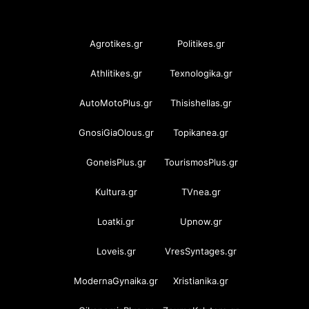
OramaMedia Network
Agrotikes.gr
Politikes.gr
Athlitikes.gr
Texnologika.gr
AutoMotoPlus.gr
Thisishellas.gr
GnosiGiaOlous.gr
Topikanea.gr
GoneisPlus.gr
TourismosPlus.gr
Kultura.gr
TVnea.gr
Loatki.gr
Upnow.gr
Loveis.gr
VresSyntages.gr
ModernaGynaika.gr
Xristianika.gr