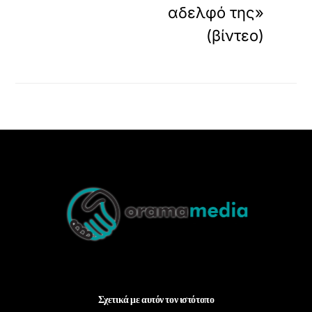
αδελφό της»
(βίντεο)
Back
To
Top
Σχετικά με αυτόν τον ιστότοπο