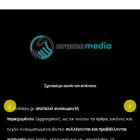
Back
To
Top
Σχετικά με αυτόν τον ιστότοπο
‹
›
Το Politikes.gr
αποτελεί συσσωρευτή
περιεχομένου
(aggregator), ως εκ τούτου τα άρθρα, εικόνες και
τυχόν ενσωματωμένα βίντεο
συλλέγονται και προβάλλονται
αυτόματα
από τρίτες, ελληνικές και μη, ιστοσελίδες. Οι