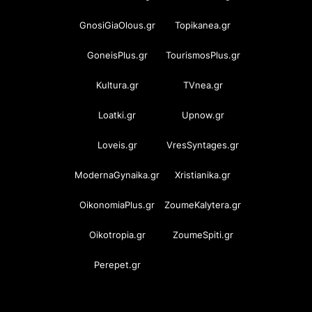
GnosiGiaOlous.gr
Topikanea.gr
GoneisPlus.gr
TourismosPlus.gr
Kultura.gr
TVnea.gr
Loatki.gr
Upnow.gr
Loveis.gr
VresSyntages.gr
ModernaGynaika.gr
Xristianika.gr
OikonomiaPlus.gr
ZoumeKalytera.gr
Oikotropia.gr
ZoumeSpiti.gr
Perepet.gr