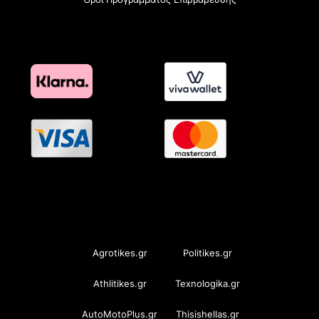
OramaMedia Network
Agrotikes.gr
Politikes.gr
Athlitikes.gr
Texnologika.gr
AutoMotoPlus.gr
Thisishellas.gr