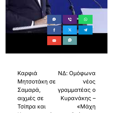
ανήκει στο
Πολιτική – ΤΟ ΒΗΜΑ
.
«
»
ΠΡΟΗΓΟΥΜΕΝΟ
ΕΠΟΜΕΝΟ
Καρφιά
ΝΔ: Ομόφωνα
Μητσοτάκη σε
νέος
Σαμαρά,
γραμματέας ο
αιχμές σε
Κυρανάκης –
Τσίπρα και
«Μάχη