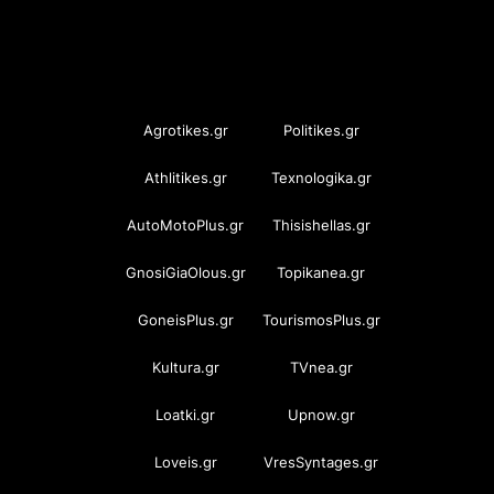
OramaMedia Network
Agrotikes.gr
Politikes.gr
Athlitikes.gr
Texnologika.gr
AutoMotoPlus.gr
Thisishellas.gr
GnosiGiaOlous.gr
Topikanea.gr
GoneisPlus.gr
TourismosPlus.gr
Kultura.gr
TVnea.gr
Loatki.gr
Upnow.gr
Loveis.gr
VresSyntages.gr