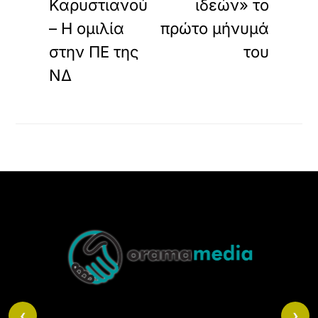
Καρυστιανού
ιδεών» το
– Η ομιλία
πρώτο μήνυμά
στην ΠΕ της
του
ΝΔ
Back
To
Top
‹
›