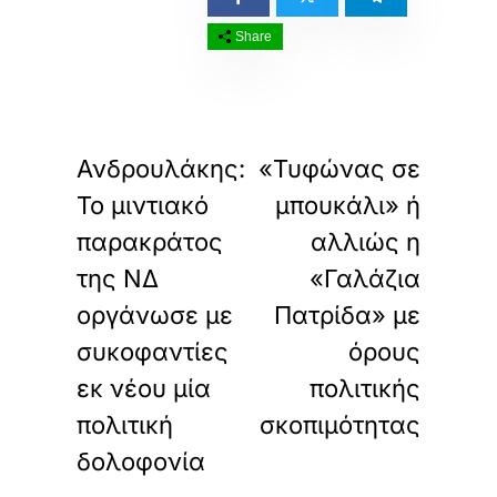
Share
«
»
ΠΡΟΗΓΟΥΜΕΝΟ
ΕΠΟΜΕΝΟ
Ανδρουλάκης:
«Τυφώνας σε
Το μιντιακό
μπουκάλι» ή
παρακράτος
αλλιώς η
της ΝΔ
«Γαλάζια
οργάνωσε με
Πατρίδα» με
συκοφαντίες
όρους
εκ νέου μία
πολιτικής
πολιτική
σκοπιμότητας
δολοφονία