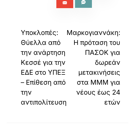
«
»
ΠΡΟΗΓΟΥΜΕΝΟ
ΕΠΟΜΕΝΟ
Υποκλοπές:
Μαρκογιαννάκη:
Θύελλα από
Η πρόταση του
την ανάρτηση
ΠΑΣΟΚ για
Κεσσέ για την
δωρεάν
ΕΔΕ στο ΥΠΕΞ
μετακινήσεις
– Επίθεση από
στα ΜΜΜ για
την
νέους έως 24
αντιπολίτευση
ετών