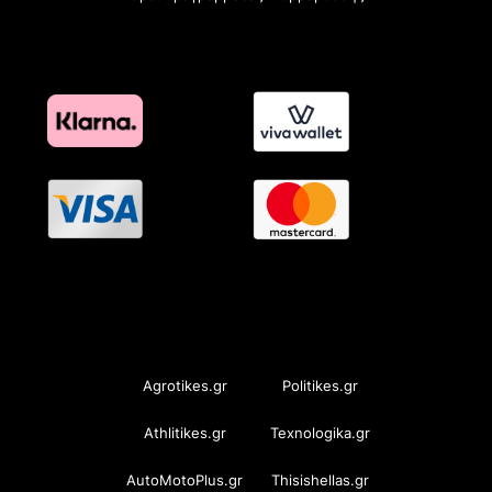
OramaMedia Network
Agrotikes.gr
Politikes.gr
Athlitikes.gr
Texnologika.gr
AutoMotoPlus.gr
Thisishellas.gr