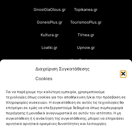
GnosiGiaOlous.gr
Topikanea.gr
GoneisPlus.gr
TourismosPlus.gr
Kultura.gr
TVnea.gr
Loatki.gr
Upnow.gr
Loveis.gr
VresSyntages.gr
Διαχείριση Συγκατάθεσης
ModernaGynaika.gr
Xristianika.gr
Cookies
OikonomiaPlus.gr
ZoumeKalytera.gr
Για να παρέχουμε την καλύτερη εμπειρία, χρησιμοποιούμε
τεχνολογίες όπως cookies για την αποθήκευση ή/και την πρόσβαση σε
Oikotropia.gr
ZoumeSpiti.gr
πληροφορίες συσκευών. Η συγκατάθεση σε αυτές τις τεχνολογίες θα
επιτρέψει σε εμάς να επεξεργαστούμε δεδομένα όπως συμπεριφορά
Perepet.gr
περιήγησης ή μοναδικά αναγνωριστικά σε αυτόν τον ιστότοπο. Η μη
συγκατάθεση ή η ανάκληση της συγκατάθεσης, μπορεί να επηρεάσει
αρνητικά αρνητικά ορισμένες δυνατότητες και λειτουργίες.