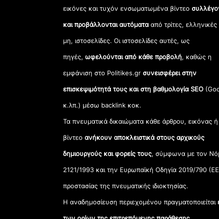
εικόνες και τυχόν ενσωματωμένα βίντεο
συλλέγο
και προβάλλονται αυτόματα
από τρίτες, ελληνικές
μη, ιστοσελίδες. Οι ιστοσελίδες αυτές, ως
πηγές,
ωφελούνται από κάθε προβολή
, καθώς η
εμφάνιση στο Politikes.gr
συνεισφέρει στην
επισκεψιμότητά τους και στη βαθμολογία SEO
(Goo
κ.λπ.) μέσω backlink κοκ.
Τα πνευματικά δικαιώματα κάθε άρθρου, εικόνας ή
βίντεο
ανήκουν αποκλειστικά στους αρχικούς
δημιουργούς και φορείς τους
, σύμφωνα με τον Νό
2121/1993 και την Ευρωπαϊκή Οδηγία 2019/790 (ΕΕ
προστασίας της πνευματικής ιδιοκτησίας.
Η αναδημοσίευση περιεχομένου πραγματοποιείται
των ορίων της επιτρεπόμενης παράθεσης