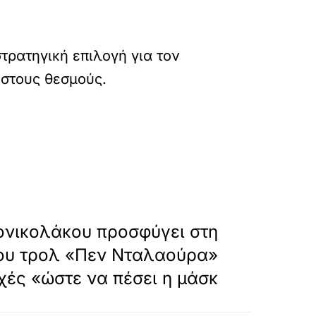
τρατηγική επιλογή για τον
 στους θεσμούς.
kogianni-kai-minyma-midenikis-anoxis-apo-tin-
»
ΕΠΟΜΕΝΟ
ονικολάκου προσφύγει στη
του τρολ «Πεν Νταλαούρα»
χές «ώστε να πέσει η μάσκ