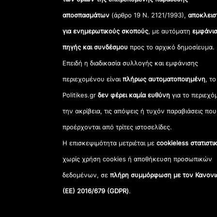
αποσπασμάτων
(άρθρο 19 Ν. 2121/1993),
αποκλεισ
για ενημερωτικούς σκοπούς
, με αυτόματη
εμφάνισ
πηγής και συνδέσμου
προς το αρχικό δημοσίευμα.
Επειδή η διαδικασία συλλογής και εμφάνισης
περιεχομένου είναι
πλήρως αυτοματοποιημένη
, το
Politikes.gr
δεν φέρει καμία ευθύνη
για το περιεχό
την ακρίβεια, τις απόψεις ή τυχόν παραβιάσεις που
προέρχονται από τρίτες ιστοσελίδες.
Η επισκεψιμότητα μετριέται με
cookieless στατιστι
χωρίς χρήση cookies ή αποθήκευση προσωπικών
δεδομένων, σε
πλήρη συμμόρφωση με τον Κανονι
(ΕΕ) 2016/679 (GDPR)
.