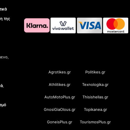
τικά
η της
OramaMedia Network
μενο,
Agrotikes.gr
Politikes.gr
Athlitikes.gr
Texnologika.gr
κά
,
AutoMotoPlus.gr
Thisishellas.gr
σμό
GnosiGiaOlous.gr
Topikanea.gr
GoneisPlus.gr
TourismosPlus.gr