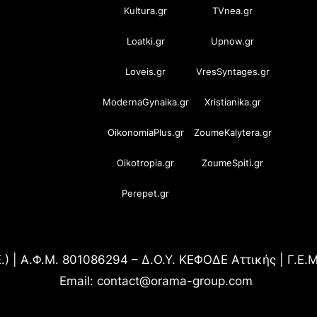
Kultura.gr
TVnea.gr
Loatki.gr
Upnow.gr
Loveis.gr
VresSyntages.gr
ModernaGynaika.gr
Xristianika.gr
OikonomiaPlus.gr
ZoumeKalytera.gr
Oikotropia.gr
ZoumeSpiti.gr
Perepet.gr
.) | Α.Φ.Μ. 801086294 – Δ.Ο.Υ. ΚΕΦΟΔΕ Αττικής | Γ.Ε
Email: contact@orama-group.com