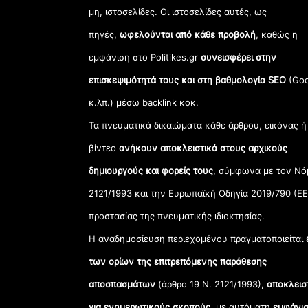
μη, ιστοσελίδες. Οι ιστοσελίδες αυτές, ως
πηγές,
ωφελούνται από κάθε προβολή
, καθώς η
εμφάνιση στο Politikes.gr
συνεισφέρει στην
επισκεψιμότητά τους και στη βαθμολογία SEO
(Goo
κ.λπ.) μέσω backlink κοκ.
Τα πνευματικά δικαιώματα κάθε άρθρου, εικόνας ή
βίντεο
ανήκουν αποκλειστικά στους αρχικούς
δημιουργούς και φορείς τους
, σύμφωνα με τον Νό
2121/1993 και την Ευρωπαϊκή Οδηγία 2019/790 (ΕΕ
προστασίας της πνευματικής ιδιοκτησίας.
Η αναδημοσίευση περιεχομένου πραγματοποιείται
των ορίων της επιτρεπόμενης παράθεσης
αποσπασμάτων
(άρθρο 19 Ν. 2121/1993),
αποκλεισ
για ενημερωτικούς σκοπούς
, με αυτόματη
εμφάνισ