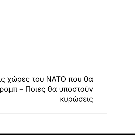
a-opekepe-arsi-asylias-den-simainei-enoxi
»
ΕΠΟΜΕΝΟ
ις χώρες του ΝΑΤΟ που θα
Τραμπ – Ποιες θα υποστούν
κυρώσεις