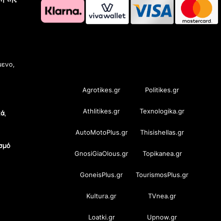
OramaMedia Network
μενο,
Agrotikes.gr
Politikes.gr
Athlitikes.gr
Texnologika.gr
κά
,
AutoMotoPlus.gr
Thisishellas.gr
σμό
GnosiGiaOlous.gr
Topikanea.gr
GoneisPlus.gr
TourismosPlus.gr
Kultura.gr
TVnea.gr
Loatki.gr
Upnow.gr