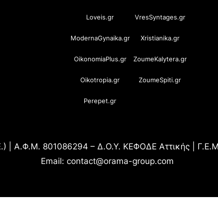
Loveis.gr
VresSyntages.gr
ModernaGynaika.gr
Xristianika.gr
OikonomiaPlus.gr
ZoumeKalytera.gr
Oikotropia.gr
ZoumeSpiti.gr
Perepet.gr
.) | Α.Φ.Μ. 801086294 – Δ.Ο.Υ. ΚΕΦΟΔΕ Αττικής | Γ.Ε
Email: contact@orama-group.com