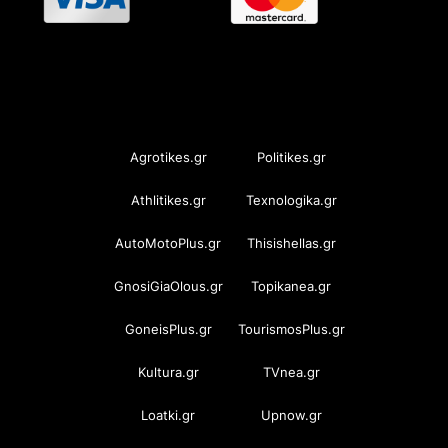
OramaMedia Network
Agrotikes.gr
Politikes.gr
Athlitikes.gr
Texnologika.gr
AutoMotoPlus.gr
Thisishellas.gr
GnosiGiaOlous.gr
Topikanea.gr
GoneisPlus.gr
TourismosPlus.gr
Kultura.gr
TVnea.gr
Loatki.gr
Upnow.gr