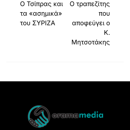
Ο Τσίπρας και
Ο τραπεζίτης
τα «ασημικά»
που
του ΣΥΡΙΖΑ
αποφεύγει ο
Κ.
Μητσοτάκης
Back
To
Top