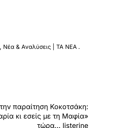
-antidrasi-tis-meta-tis-apoxoriseis-prospatho
ς, Νέα & Αναλύσεις | ΤΑ ΝΕΑ
.
»
ΕΠΟΜΕΝΟ
 την παραίτηση Κοκοτσάκη:
αρία κι εσείς με τη Μαφία»
τώρα… listerine