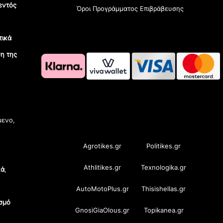
εντός
Όροι Προγράμματος Επιβράβευσης
τικά
η της
OramaMedia Network
μενο,
Agrotikes.gr
Politikes.gr
Athlitikes.gr
Texnologika.gr
κά
,
AutoMotoPlus.gr
Thisishellas.gr
σμό
GnosiGiaOlous.gr
Topikanea.gr