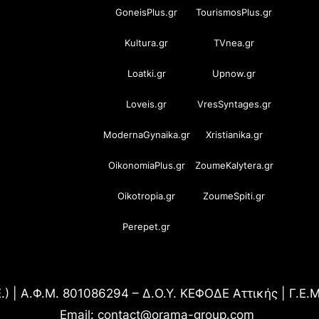
GoneisPlus.gr
TourismosPlus.gr
Kultura.gr
TVnea.gr
Loatki.gr
Upnow.gr
Loveis.gr
VresSyntages.gr
ModernaGynaika.gr
Xristianika.gr
OikonomiaPlus.gr
ZoumeKalytera.gr
Oikotropia.gr
ZoumeSpiti.gr
Perepet.gr
.) | Α.Φ.Μ. 801086294 – Δ.Ο.Υ. ΚΕΦΟΔΕ Αττικής | Γ.Ε
Email: contact@orama-group.com