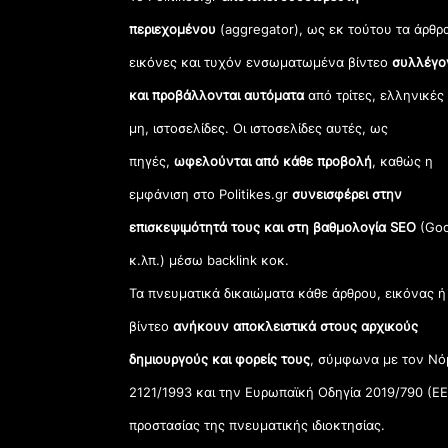
περιεχομένου
(aggregator), ως εκ τούτου τα άρθρ
εικόνες και τυχόν ενσωματωμένα βίντεο
συλλέγο
και προβάλλονται αυτόματα
από τρίτες, ελληνικές
μη, ιστοσελίδες. Οι ιστοσελίδες αυτές, ως
πηγές,
ωφελούνται από κάθε προβολή
, καθώς η
εμφάνιση στο Politikes.gr
συνεισφέρει στην
επισκεψιμότητά τους και στη βαθμολογία SEO
(Goo
κ.λπ.) μέσω backlink κοκ.
Τα πνευματικά δικαιώματα κάθε άρθρου, εικόνας ή
βίντεο
ανήκουν αποκλειστικά στους αρχικούς
δημιουργούς και φορείς τους
, σύμφωνα με τον Νό
2121/1993 και την Ευρωπαϊκή Οδηγία 2019/790 (ΕΕ
προστασίας της πνευματικής ιδιοκτησίας.