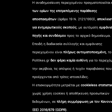
Η αναδημοσίευση περιεχομένου πραγματοποιείται
των ορίων της επιτρεπόμενης παράθεσης
αποσπασμάτων
(άρθρο 19 Ν. 2121/1993),
αποκλεισ
για ενημερωτικούς σκοπούς
, με αυτόματη
εμφάνισ
πηγής και συνδέσμου
προς το αρχικό δημοσίευμα.
Επειδή η διαδικασία συλλογής και εμφάνισης
περιεχομένου είναι
πλήρως αυτοματοποιημένη
, το
Politikes.gr
δεν φέρει καμία ευθύνη
για το περιεχό
την ακρίβεια, τις απόψεις ή τυχόν παραβιάσεις που
προέρχονται από τρίτες ιστοσελίδες.
Η επισκεψιμότητα μετριέται με
cookieless στατιστι
χωρίς χρήση cookies ή αποθήκευση προσωπικών
δεδομένων, σε
πλήρη συμμόρφωση με τον Κανονι
(ΕΕ) 2016/679 (GDPR)
.