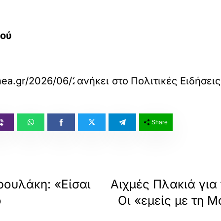
νού
ea.gr/2026/06/24/politics/maria-karystianou-i
ανήκει στο
Πολιτικές Ειδήσει
Share
ρουλάκη: «Είσαι
Αιχμές Πλακιά για
ο
Οι «εμείς με τη Μ