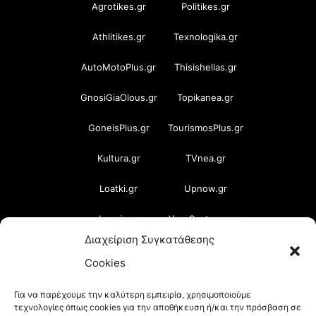
Agrotikes.gr
Politikes.gr
Athlitikes.gr
Texnologika.gr
AutoMotoPlus.gr
Thisishellas.gr
GnosiGiaOlous.gr
Topikanea.gr
GoneisPlus.gr
TourismosPlus.gr
Kultura.gr
TVnea.gr
Loatki.gr
Upnow.gr
Loveis.gr
VresSyntages.gr
Διαχείριση Συγκατάθεσης
ModernaGynaika.gr
Xristianika.gr
Cookies
OikonomiaPlus.gr
ZoumeKalytera.gr
Για να παρέχουμε την καλύτερη εμπειρία, χρησιμοποιούμε
τεχνολογίες όπως cookies για την αποθήκευση ή/και την πρόσβαση σε
Oikotropia.gr
ZoumeSpiti.gr