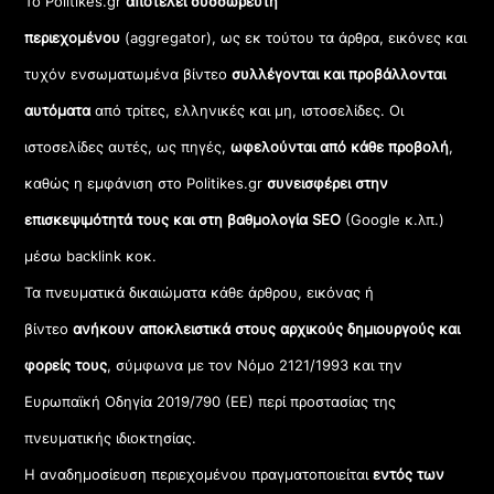
Το Politikes.gr
αποτελεί συσσωρευτή
περιεχομένου
(aggregator), ως εκ τούτου τα άρθρα, εικόνες και
τυχόν ενσωματωμένα βίντεο
συλλέγονται και προβάλλονται
αυτόματα
από τρίτες, ελληνικές και μη, ιστοσελίδες. Οι
ιστοσελίδες αυτές, ως πηγές,
ωφελούνται από κάθε προβολή
,
καθώς η εμφάνιση στο Politikes.gr
συνεισφέρει στην
επισκεψιμότητά τους και στη βαθμολογία SEO
(Google κ.λπ.)
μέσω backlink κοκ.
Τα πνευματικά δικαιώματα κάθε άρθρου, εικόνας ή
βίντεο
ανήκουν αποκλειστικά στους αρχικούς δημιουργούς και
φορείς τους
, σύμφωνα με τον Νόμο 2121/1993 και την
Ευρωπαϊκή Οδηγία 2019/790 (ΕΕ) περί προστασίας της
πνευματικής ιδιοκτησίας.
Η αναδημοσίευση περιεχομένου πραγματοποιείται
εντός των