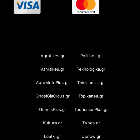
OramaMedia Network
Agrotikes.gr
Politikes.gr
Athlitikes.gr
Texnologika.gr
AutoMotoPlus.gr
Thisishellas.gr
GnosiGiaOlous.gr
Topikanea.gr
GoneisPlus.gr
TourismosPlus.gr
Kultura.gr
TVnea.gr
Loatki.gr
Upnow.gr