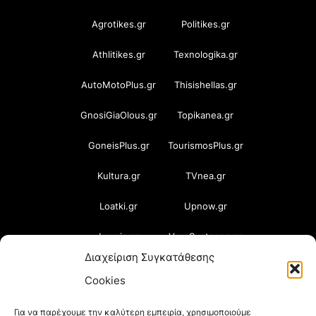
Agrotikes.gr
Politikes.gr
Athlitikes.gr
Texnologika.gr
AutoMotoPlus.gr
Thisishellas.gr
GnosiGiaOlous.gr
Topikanea.gr
GoneisPlus.gr
TourismosPlus.gr
Kultura.gr
TVnea.gr
Loatki.gr
Upnow.gr
Loveis.gr
VresSyntages.gr
Διαχείριση Συγκατάθεσης
ModernaGynaika.gr
Xristianika.gr
Cookies
OikonomiaPlus.gr
ZoumeKalytera.gr
Για να παρέχουμε την καλύτερη εμπειρία, χρησιμοποιούμε