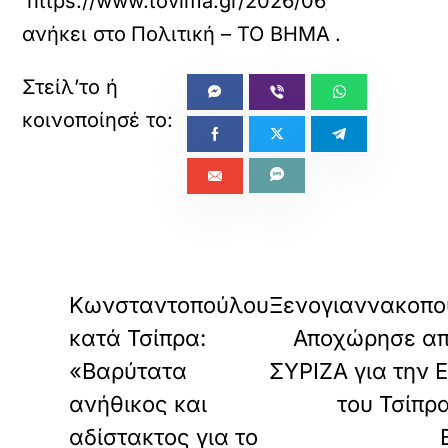
https://www.tovima.gr/2026/06/29/politics/k
ανήκει στο
Πολιτική – ΤΟ ΒΗΜΑ
.
«
ΠΡΟΗΓΟΥΜΕΝΟ
Ε
Κωνσταντοπούλου
Ξενογιαννακοπο
κατά Τσίπρα:
Αποχώρησε απ
«Βαρύτατα
ΣΥΡΙΖΑ για την 
ανήθικος και
του Τσίπρ
αδίστακτος για το