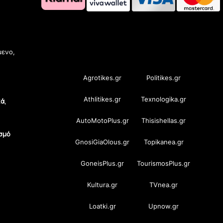
OramaMedia Network
μενο,
Agrotikes.gr
Politikes.gr
Athlitikes.gr
Texnologika.gr
κά
,
AutoMotoPlus.gr
Thisishellas.gr
σμό
GnosiGiaOlous.gr
Topikanea.gr
GoneisPlus.gr
TourismosPlus.gr
Kultura.gr
TVnea.gr
Loatki.gr
Upnow.gr