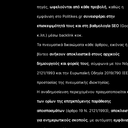
πηγές,
ωφελούνται από κάθε προβολή
, καθώς η
εμφάνιση στο Politikes.gr
συνεισφέρει στην
επισκεψιμότητά τους και στη βαθμολογία SEO
(Goo
κ.λπ.) μέσω backlink κοκ.
Τα πνευματικά δικαιώματα κάθε άρθρου, εικόνας ή
βίντεο
ανήκουν αποκλειστικά στους αρχικούς
δημιουργούς και φορείς τους
, σύμφωνα με τον Νό
2121/1993 και την Ευρωπαϊκή Οδηγία 2019/790 (ΕΕ
προστασίας της πνευματικής ιδιοκτησίας.
Η αναδημοσίευση περιεχομένου πραγματοποιείται
των ορίων της επιτρεπόμενης παράθεσης
αποσπασμάτων
(άρθρο 19 Ν. 2121/1993),
αποκλεισ
για ενημερωτικούς σκοπούς
, με αυτόματη
εμφάνισ