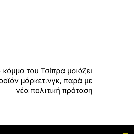
ou-gia-tsipra-ekane-tin-pio-theamatiki-kolotoy
»
ΕΠΟΜΕΝΟ
 κόμμα του Τσίπρα μοιάζει
ροϊόν μάρκετινγκ, παρά με
νέα πολιτική πρόταση