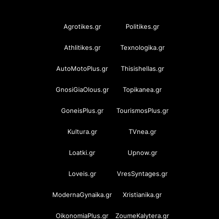
OramaMedia Network
Agrotikes.gr
Politikes.gr
Athlitikes.gr
Texnologika.gr
AutoMotoPlus.gr
Thisishellas.gr
GnosiGiaOlous.gr
Topikanea.gr
GoneisPlus.gr
TourismosPlus.gr
Kultura.gr
TVnea.gr
Loatki.gr
Upnow.gr
Loveis.gr
VresSyntages.gr
ModernaGynaika.gr
Xristianika.gr
OikonomiaPlus.gr
ZoumeKalytera.gr